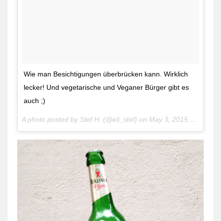
Wie man Besichtigungen überbrücken kann. Wirklich
lecker! Und vegetarische und Veganer Bürger gibt es
auch ;)
A photo posted by Stef H. (@eli_stef) on
May 3, 2015 at 4:41am PDT