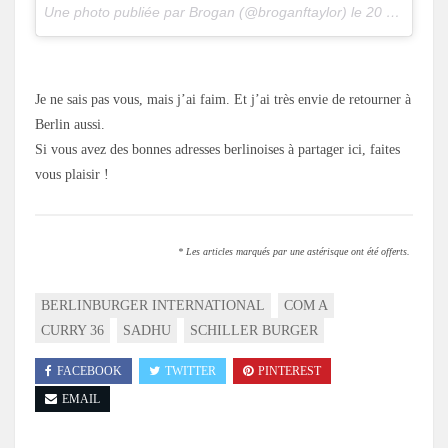
Une photo publiée par Brogan (@broganftaylor) le
20 Nov. 2015 à 8h28 PST
.
Je ne sais pas vous, mais j’ai faim. Et j’ai très envie de retourner à
Berlin aussi.
Si vous avez des bonnes adresses berlinoises à partager ici, faites
vous plaisir !
* Les articles marqués par une astérisque ont été offerts.
BERLINBURGER INTERNATIONAL
COM A
CURRY 36
SADHU
SCHILLER BURGER
FACEBOOK
TWITTER
PINTEREST
EMAIL