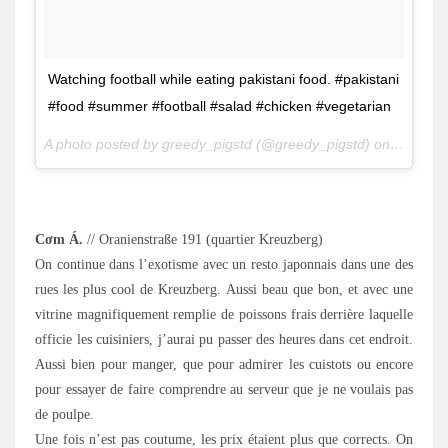
Watching football while eating pakistani food. #pakistani
#food #summer #football #salad #chicken #vegetarian
A photo posted by greedy_pigstd (@greedy_pigstd) on
Jun 16,
.
Cơm Á.
// Oranienstraße 191 (quartier Kreuzberg)
On continue dans l’exotisme avec un resto japonnais dans une des
rues les plus cool de Kreuzberg. Aussi beau que bon, et avec une
vitrine magnifiquement remplie de poissons frais derrière laquelle
officie les cuisiniers, j’aurai pu passer des heures dans cet endroit.
Aussi bien pour manger, que pour admirer les cuistots ou encore
pour essayer de faire comprendre au serveur que je ne voulais pas
de poulpe.
Une fois n’est pas coutume, les prix étaient plus que corrects. On