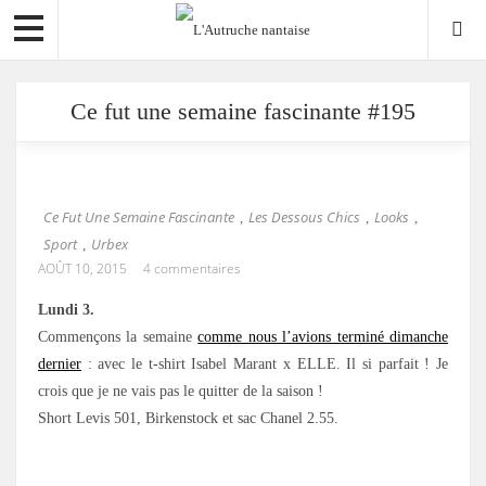
Ce fut une semaine fascinante #195
Ce Fut Une Semaine Fascinante
Les Dessous Chics
Looks
,
,
,
Sport
Urbex
,
AOÛT 10, 2015
4 commentaires
Lundi 3.
Commençons la semaine
comme nous l’avions terminé dimanche
dernier
: avec le t-shirt Isabel Marant x ELLE. Il si parfait ! Je
crois que je ne vais pas le quitter de la saison !
Short Levis 501, Birkenstock et sac Chanel 2.55.