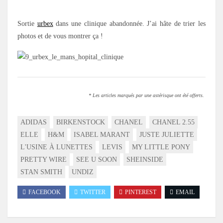
Sortie
urbex
dans une clinique abandonnée. J’ai hâte de trier les
photos et de vous montrer ça !
* Les articles marqués par une astérisque ont été offerts.
ADIDAS
BIRKENSTOCK
CHANEL
CHANEL 2.55
ELLE
H&M
ISABEL MARANT
JUSTE JULIETTE
L'USINE À LUNETTES
LEVIS
MY LITTLE PONY
PRETTY WIRE
SEE U SOON
SHEINSIDE
STAN SMITH
UNDIZ
FACEBOOK
TWITTER
PINTEREST
EMAIL