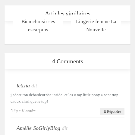
Articles similaires
Bien choisir ses
Lingerie femme La
escarpins
Nouvelle
4 Comments
letizia
dit
j adore ton debardeur she inside! et les « my little pony » sont trop
choux ainsi que le top!
il y a 11 années
Répondre
Amélie SoGirlyBlog
dit