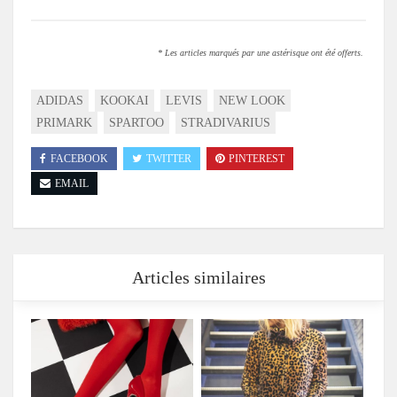
* Les articles marqués par une astérisque ont été offerts.
ADIDAS
KOOKAI
LEVIS
NEW LOOK
PRIMARK
SPARTOO
STRADIVARIUS
FACEBOOK
TWITTER
PINTEREST
EMAIL
Articles similaires