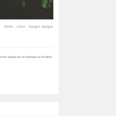
Berlin
Urbex
Voyages Voyages
,
,
rticles marqués par une astérisque ont été offerts.