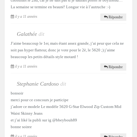
choisirais le 2nd, car je ne sais pas si je saurais porter le boyfriend…
La semaine se termine en beauté! Longue vie à l’autruche :-)
il y a 11 années
Répondre
Galathée
dit
J’aime beaucoup le 1er, mais étant assez grande, j’ai peur que cela ne
soit pas hyper flatteur, donc je vote pour le 2è, le 5620 ;) j’aime
beaucoup les petits détails style motard !
il y a 11 années
Répondre
Stephanie Cardoso
dit
bonsoir
merci pour ce concours je participe
j’adore ce modele Le modèle 5620 G-Star Elwood Zip Custom Mid
Waist Skinny Jeans
et j’ai liké la publi sur ig @bbeybouh89
bonne soiree
il y a 11 années