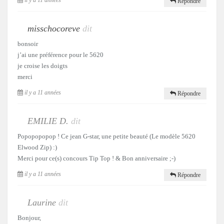
il y a 11 années
Répondre
misschocoreve
dit
bonsoir
j’ai une préférence pour le 5620
je croise les doigts
merci
il y a 11 années
Répondre
EMILIE D.
dit
Popopopopop ! Ce jean G-star, une petite beauté (Le modèle 5620
Elwood Zip) :)
Merci pour ce(s) concours Tip Top ! & Bon anniversaire ;-)
il y a 11 années
Répondre
Laurine
dit
Bonjour,