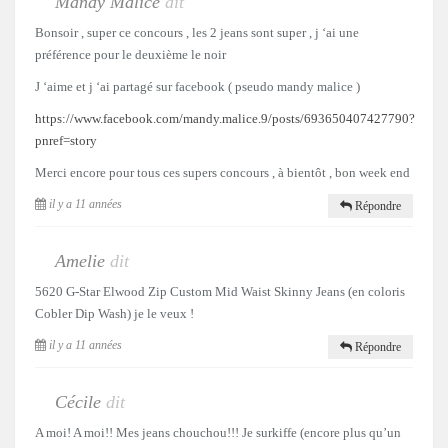
Mandy Malice
dit
Bonsoir , super ce concours , les 2 jeans sont super , j ‘ai une
préférence pour le deuxième le noir
J ‘aime et j ‘ai partagé sur facebook ( pseudo mandy malice )
https://www.facebook.com/mandy.malice.9/posts/693650407427790?
pnref=story
Merci encore pour tous ces supers concours , à bientôt , bon week end
il y a 11 années
Répondre
Amelie
dit
5620 G-Star Elwood Zip Custom Mid Waist Skinny Jeans (en coloris
Cobler Dip Wash) je le veux !
il y a 11 années
Répondre
Cécile
dit
A moi! A moi!! Mes jeans chouchou!!! Je surkiffe (encore plus qu’un