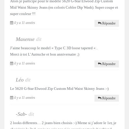
Alors je participe pour le modèle 5620 G-Star Elwood Zip Custom
Mid Waist Skinny Jeans (en coloris Cobler Dip Wash). Super coupe et
super couleur !!!
il y a 11 années
Répondre
Maxenxe
dit
J’aime beaucoup le model « Type C 3D loose tapered « .
Merci à toi L’Autruche et bon anniversaire ;)
il y a 11 années
Répondre
Léo
dit
Le 5620 G-Star Elwood Zip Custom Mid Waist Skinny Jeans :-)
il y a 11 années
Répondre
-Sab-
dit
2 looks differents… 2 jeans bien choisis :-) Meme si j’adore le 1er, je