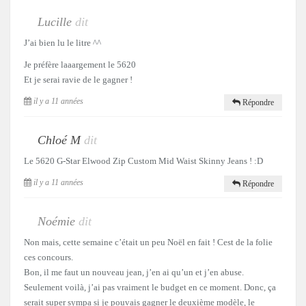
Lucille
dit
J’ai bien lu le litre ^^
Je préfère laaargement le 5620
Et je serai ravie de le gagner !
il y a 11 années
Répondre
Chloé M
dit
Le 5620 G-Star Elwood Zip Custom Mid Waist Skinny Jeans ! :D
il y a 11 années
Répondre
Noémie
dit
Non mais, cette semaine c’était un peu Noël en fait ! Cest de la folie
ces concours.
Bon, il me faut un nouveau jean, j’en ai qu’un et j’en abuse.
Seulement voilà, j’ai pas vraiment le budget en ce moment. Donc, ça
serait super sympa si je pouvais gagner le deuxième modèle, le