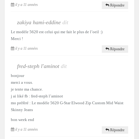
il y a 11 années
Répondre
zakiya hami-eddine
dit
Le modèle 5620 est celui qui me fait le plus de l’oeil :)
Merci !
il y a 11 années
Répondre
fred-steph l'aminot
dit
bonjour
merci a vous.
je tente ma chance.
j ai liké fb : fred-steph l’aminot
mo préfèré : Le modèle 5620 G-Star Elwood Zip Custom Mid Waist
Skinny Jeans
bon week end
il y a 11 années
Répondre