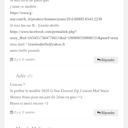
Je suis ravie de participer.
j’aime ce modele :
https://www.g-
star.com/fr_fr/product/femmes/jeans/20.0.60895.6543.2239
Je suis fan sur fb : lynette abelle
https://www.facebook.com/permalink.php?
story_fbid=1654517364776611&id=100006550908151&pnref=story
mon mail =
lynetteabelle@yahoo.fr
merci belle journée.
il y a 11 années
Répondre
Julie
dit
Coucou !!
Je préfère le modèle 5620 G-Star Elwood Zip Custom Mid Waist
Skinny Jeans pour ma part (le 2ème en gros ^^).
Bisou et merci encore <3
il y a 11 années
Répondre