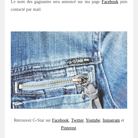
Le nom des gagnantes sera annoncé sur ma page
Facebook
puis
contacté par mail.
Retrouvez G-Star sur
Facebook
,
Twitter
,
Youtube
,
Instagram
et
Pinterest
.