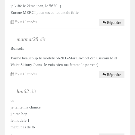
je kiffe le 2ème jean, le 5620 :)
Encore MERCI pour ses concours de folie
il y a 11 années
Répondre
matmat28
dit
Bonsoir,
J’aime beaucoup le modèle 5620 G-Star Elwood Zip Custom Mid
Waist Skinny Jeans. Je vois bien ma femme le porter :)
il y a 11 années
Répondre
lau62
dit
cc
je tente ma chance
j aime bcp
le modele 1
merci pas de fb