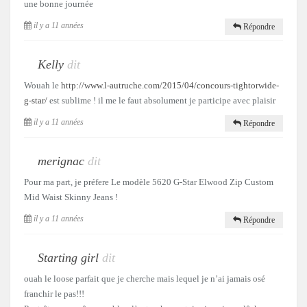
une bonne journée
il y a 11 années
Répondre
Kelly
dit
Wouah le
http://www.l-autruche.com/2015/04/concours-tightorwide-
g-star/
est sublime ! il me le faut absolument je participe avec plaisir
il y a 11 années
Répondre
merignac
dit
Pour ma part, je préfere Le modèle 5620 G-Star Elwood Zip Custom
Mid Waist Skinny Jeans !
il y a 11 années
Répondre
Starting girl
dit
ouah le loose parfait que je cherche mais lequel je n’ai jamais osé
franchir le pas!!!