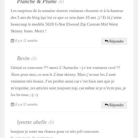
Planche & Plume
dit
Les surprises de la semaine étaient vraiment chouette et à la hauteur
des 5 ans du blog (qu’est ce que ce sera dans 10 ans ;) ! Et là j’aime
beaucoup le modèle 5620 G-Star Elwood Zip Custom Mid Waist
Skinny Jeans. Merci !
il y a 11 années
Répondre
Bevin
dit
Génial ce concours !!!! merci L’Autruche :-) c’est vraiment cool !!!
Alors pour moi, ce sera le 2 ème skinny. Mais j’avoue les 2 sont
vraiment très beaux. J’en profite aussi car c’est bien rare que je
m’exprime, tes articles sont toujours top, car même si je n’écris pas, je
les lis tous ;-) :-)
il y a 11 années
Répondre
lynette abelle
dit
bonjour je tente ma chance pour ce très joli concours.