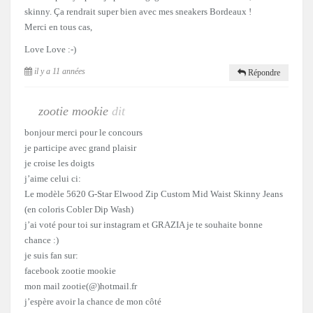
skinny. Ça rendrait super bien avec mes sneakers Bordeaux !
Merci en tous cas,
Love Love :-)
il y a 11 années
Répondre
zootie mookie
dit
bonjour merci pour le concours
je participe avec grand plaisir
je croise les doigts
j’aime celui ci:
Le modèle 5620 G-Star Elwood Zip Custom Mid Waist Skinny Jeans
(en coloris Cobler Dip Wash)
j’ai voté pour toi sur instagram et GRAZIA je te souhaite bonne
chance :)
je suis fan sur:
facebook zootie mookie
mon mail zootie(@)hotmail.fr
j’espère avoir la chance de mon côté