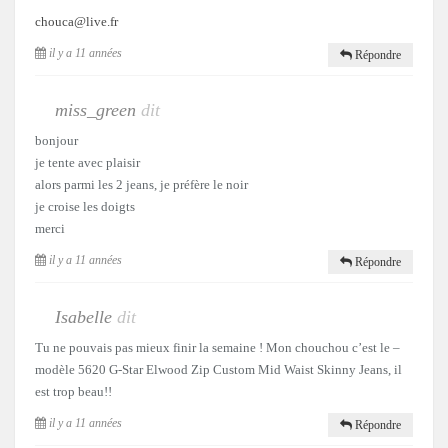
chouca@live.fr
il y a 11 années
Répondre
miss_green
dit
bonjour
je tente avec plaisir
alors parmi les 2 jeans, je préfère le noir
je croise les doigts
merci
il y a 11 années
Répondre
Isabelle
dit
Tu ne pouvais pas mieux finir la semaine ! Mon chouchou c’est le –
modèle 5620 G-Star Elwood Zip Custom Mid Waist Skinny Jeans, il
est trop beau!!
il y a 11 années
Répondre