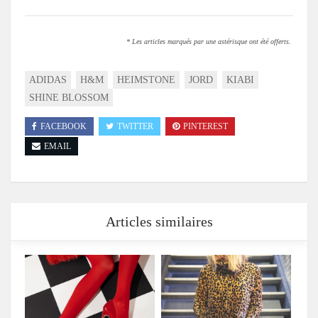
* Les articles marqués par une astérisque ont été offerts.
ADIDAS
H&M
HEIMSTONE
JORD
KIABI
SHINE BLOSSOM
FACEBOOK
TWITTER
PINTEREST
EMAIL
Articles similaires