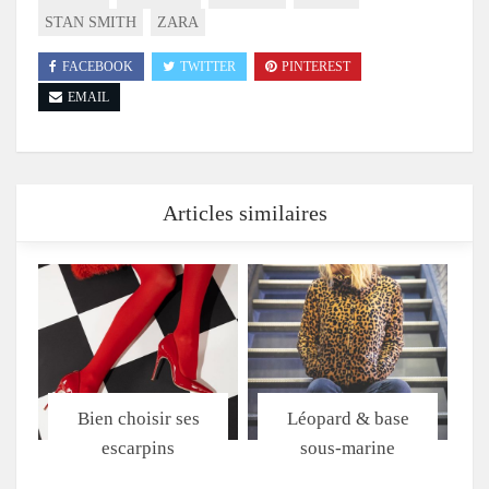
STAN SMITH
ZARA
FACEBOOK
TWITTER
PINTEREST
EMAIL
Articles similaires
Bien choisir ses
Léopard & base
escarpins
sous-marine