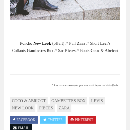
.
Poncho
New Look
(offert) // Pull
Zara
// Short
Levi’s
Collants
Gambettes Box
// Sac
Pieces
// Boots
Coco & Abricot
.
* Les articles marqués par une astérisque ont été offerts.
COCO & ABRICOT
GAMBETTES BOX
LEVIS
NEW LOOK
PIECES
ZARA
FACEBOOK
TWITTER
PINTEREST
EMAIL