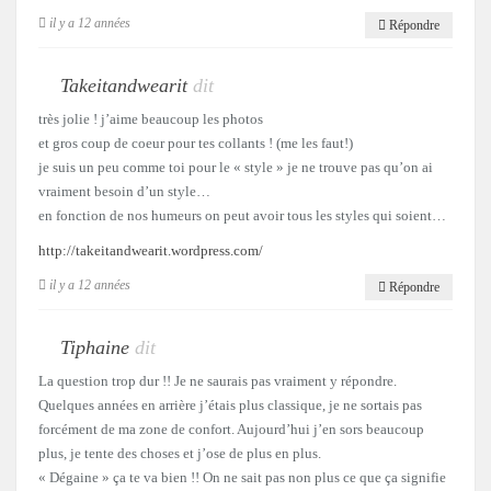
il y a 12 années
Répondre
Takeitandwearit
dit
très jolie ! j’aime beaucoup les photos
et gros coup de coeur pour tes collants ! (me les faut!)
je suis un peu comme toi pour le « style » je ne trouve pas qu’on ai
vraiment besoin d’un style…
en fonction de nos humeurs on peut avoir tous les styles qui soient…
http://takeitandwearit.wordpress.com/
il y a 12 années
Répondre
Tiphaine
dit
La question trop dur !! Je ne saurais pas vraiment y répondre.
Quelques années en arrière j’étais plus classique, je ne sortais pas
forcément de ma zone de confort. Aujourd’hui j’en sors beaucoup
plus, je tente des choses et j’ose de plus en plus.
« Dégaine » ça te va bien !! On ne sait pas non plus ce que ça signifie