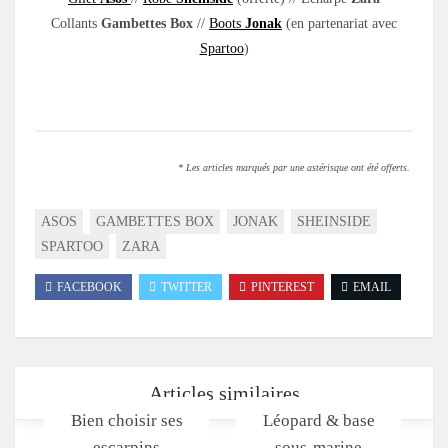
Collants
Gambettes Box
//
Boots
Jonak
(en partenariat avec
Spartoo
)
.
* Les articles marqués par une astérisque ont été offerts.
ASOS
GAMBETTES BOX
JONAK
SHEINSIDE
SPARTOO
ZARA
FACEBOOK
TWITTER
PINTEREST
EMAIL
Articles similaires
Bien choisir ses
Léopard & base
escarpins
sous-marine