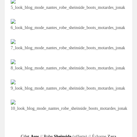
.
Gilet
Asos
//
Robe
Sheinside
(offerte) // Écharpe
Zara