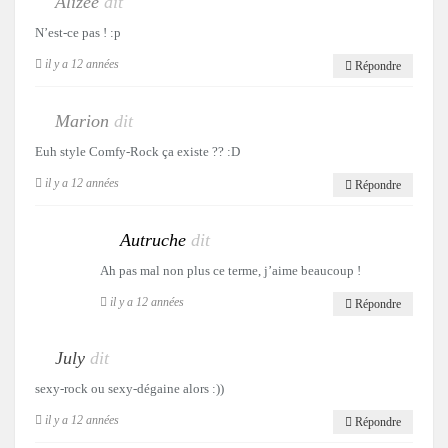
Alizée
dit
N’est-ce pas ! :p
il y a 12 années
Répondre
Marion
dit
Euh style Comfy-Rock ça existe ?? :D
il y a 12 années
Répondre
Autruche
dit
Ah pas mal non plus ce terme, j’aime beaucoup !
il y a 12 années
Répondre
July
dit
sexy-rock ou sexy-dégaine alors :))
il y a 12 années
Répondre