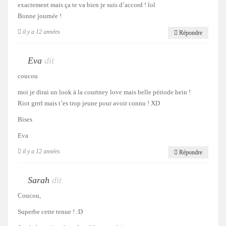
exactement mais ça te va bien je suis d’accord ! lol
Bonne journée !
il y a 12 années
Répondre
Eva
dit
coucou
moi je dirai un look à la courtney love mais belle période hein !
Riot grrrl mais t’es trop jeune pour avoir connu ! XD
Bises
Eva
il y a 12 années
Répondre
Sarah
dit
Coucou,
Superbe cette tenue ! :D