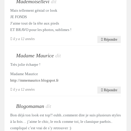
Mademoisellevi
dit
Mais tellement génial ce look
JE FONDS
J’aime tout de la tête aux pieds
ET BRAVO pour les photos, sublimes !
il y a 12 années
Répondre
Madame Maurice
dit
Très jolie écharpe !
Madame Maurice
http://mmemaurice.blogspot.fr
il y a 12 années
Répondre
Blogomaman
dit
Bon déjà ton look est top!! euhh..comment dire je suis plusieurs styles
à la fois… j’aime le chic, le rock comme toi, le classique parfois..
compliqué c’est vrai de s’y retrouver :)