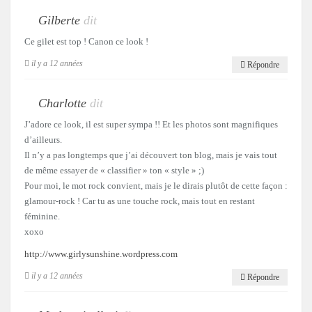
Gilberte
dit
Ce gilet est top ! Canon ce look !
il y a 12 années
Répondre
Charlotte
dit
J’adore ce look, il est super sympa !! Et les photos sont magnifiques
d’ailleurs.
Il n’y a pas longtemps que j’ai découvert ton blog, mais je vais tout
de même essayer de « classifier » ton « style » ;)
Pour moi, le mot rock convient, mais je le dirais plutôt de cette façon :
glamour-rock ! Car tu as une touche rock, mais tout en restant
féminine.
xoxo
http://www.girlysunshine.wordpress.com
il y a 12 années
Répondre