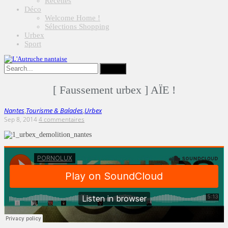
Recettes
Déco
Welcome Home !
Sélections Shopping
Urbex
Sport
[ Faussement urbex ] AÏE !
Nantes
Tourisme & Balades
Urbex
,
,
Sep 8, 2014
4 commentaires