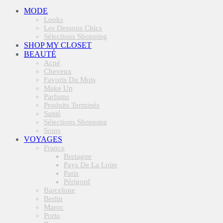
MODE
Looks
Les Dessous Chics
Sélections Shopping
SHOP MY CLOSET
BEAUTÉ
Acné
Cheveux
Favoris Du Mois
Make Up
Parfums
Produits Terminés
Santé
Sélections Shopping
Soins
VOYAGES
France
Bretagne
Pays De La Loire
Paris
Périgord
Barcelone
Berlin
Maroc
Porto