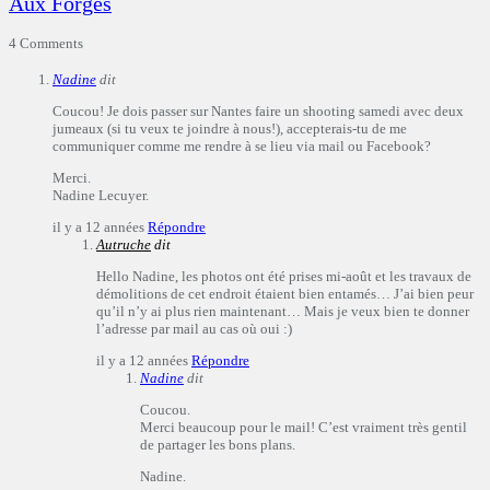
Aux Forges
4 Comments
Nadine
dit
Coucou! Je dois passer sur Nantes faire un shooting samedi avec deux
jumeaux (si tu veux te joindre à nous!), accepterais-tu de me
communiquer comme me rendre à se lieu via mail ou Facebook?
Merci.
Nadine Lecuyer.
il y a 12 années
Répondre
Autruche
dit
Hello Nadine, les photos ont été prises mi-août et les travaux de
démolitions de cet endroit étaient bien entamés… J’ai bien peur
qu’il n’y ai plus rien maintenant… Mais je veux bien te donner
l’adresse par mail au cas où oui :)
il y a 12 années
Répondre
Nadine
dit
Coucou.
Merci beaucoup pour le mail! C’est vraiment très gentil
de partager les bons plans.
Nadine.