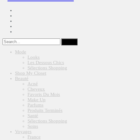
Mode
Looks
Les Dessous Chics
Sélections Shopping
Shop My Closet
Beauté
Acné
Cheveux
Favoris Du Mois
Make Up
Parfums
Produits Terminés
Santé
Sélections Shopping
Soins
Voyages
France