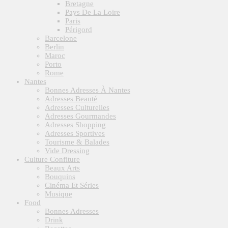
Bretagne
Pays De La Loire
Paris
Périgord
Barcelone
Berlin
Maroc
Porto
Rome
Nantes
Bonnes Adresses À Nantes
Adresses Beauté
Adresses Culturelles
Adresses Gourmandes
Adresses Shopping
Adresses Sportives
Tourisme & Balades
Vide Dressing
Culture Confiture
Beaux Arts
Bouquins
Cinéma Et Séries
Musique
Food
Bonnes Adresses
Drink