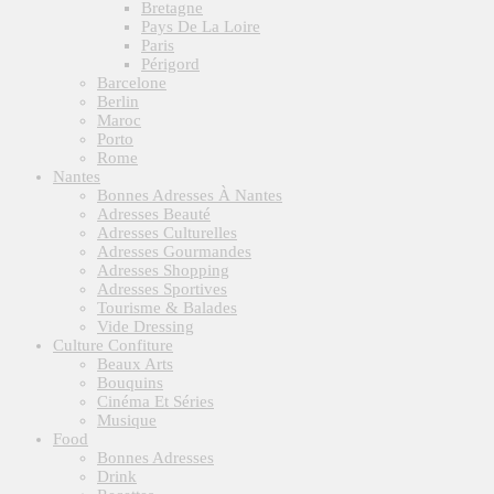
Bretagne
Pays De La Loire
Paris
Périgord
Barcelone
Berlin
Maroc
Porto
Rome
Nantes
Bonnes Adresses À Nantes
Adresses Beauté
Adresses Culturelles
Adresses Gourmandes
Adresses Shopping
Adresses Sportives
Tourisme & Balades
Vide Dressing
Culture Confiture
Beaux Arts
Bouquins
Cinéma Et Séries
Musique
Food
Bonnes Adresses
Drink