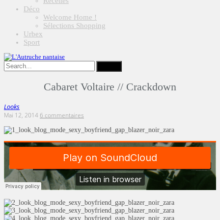
Recettes
Déco
Welcome Home !
Sélections Shopping
Urbex
Sport
Cabaret Voltaire // Crackdown
Looks
Mai 12, 2014
6 commentaires