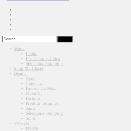
Mode
Looks
Les Dessous Chics
Sélections Shopping
Shop My Closet
Beauté
Acné
Cheveux
Favoris Du Mois
Make Up
Parfums
Produits Terminés
Santé
Sélections Shopping
Soins
Voyages
France