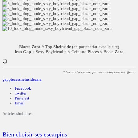
Blazer
Zara
// Top
Sheinside
(en partenariat avec le site)
Jean
Gap
« Sexy Boyfriend » // Ceinture
Pieces
// Boots
Zara
* Les articles marqués par une astérisque ont été offerts.
gap
pieces
sheinside
zara
Facebook
Twitter
Pinterest
Email
Articles similaires
Bien choisir ses escarpins