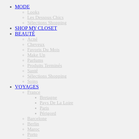
MODE
Looks
Les Dessous Chics
Sélections Shopping
SHOP MY CLOSET
BEAUTÉ
Acné
Cheveux
Favoris Du Mois
Make Up
Parfums
Produits Terminés
Santé
Sélections Shopping
Soins
VOYAGES
France
Bretagne
Pays De La Loire
Paris
Périgord
Barcelone
Berlin
Maroc
Porto