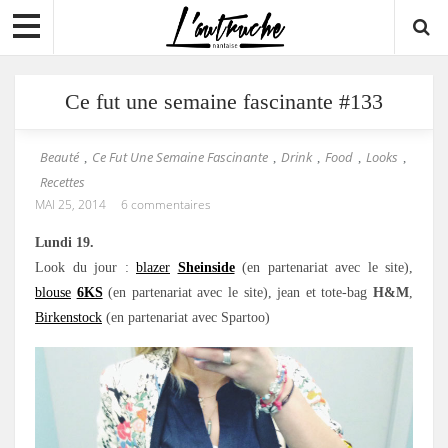
Ce fut une semaine fascinante #133
Beauté
Ce Fut Une Semaine Fascinante
Drink
Food
Looks
,
,
,
,
,
Recettes
MAI 25, 2014
6 commentaires
Lundi 19.
Look du jour :
blazer
Sheinside
(en partenariat avec le site),
blouse
6KS
(en partenariat avec le site), jean et tote-bag
H&M
,
Birkenstock
(en partenariat avec Spartoo)