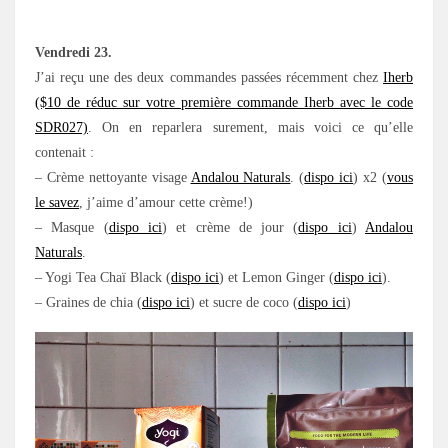
.
Vendredi 23.
J’ai reçu une des deux commandes passées récemment chez
Iherb
($10 de réduc sur votre première commande Iherb avec le code
SDR027)
. On en reparlera surement, mais voici ce qu’elle
contenait :
– Crème nettoyante visage
Andalou Naturals
. (
dispo ici
) x2 (
vous
le savez
, j’aime d’amour cette crème!)
– Masque (
dispo ici
) et crème de jour (
dispo ici
)
Andalou
Naturals
.
– Yogi Tea Chaï Black (
dispo ici
) et Lemon Ginger (
dispo ici
).
– Graines de chia (
dispo ici
) et sucre de coco (
dispo ici
)