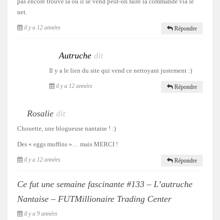
pas encore trouvé là ou il se vend peut-on faire la commande via le
net.
il y a 12 années
Répondre
Autruche
dit
Il y a le lien du site qui vend ce nettoyant justement :)
il y a 12 années
Répondre
Rosalie
dit
Chouette, une blogueuse nantaise ! :)
Des « eggs muffins »… mais MERCI !
il y a 12 années
Répondre
Ce fut une semaine fascinante #133 – L’autruche
Nantaise – FUTMillionaire Trading Center
il y a 9 années