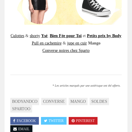
Culottes
&
shorty
Ysé
,
Bien Fée pour Toi
et
Petits prix by Body
Pull en cachemire
&
jupe en cuir
Mango
Converse noires chez Sparto
.
* Les articles marqués par une astérisque ont été offerts.
BODYANDCO
CONVERSE
MANGO
SOLDES
SPARTOO
FACEBOOK
TWITTER
PINTEREST
EMAIL