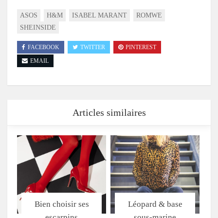
ASOS
H&M
ISABEL MARANT
ROMWE
SHEINSIDE
FACEBOOK
TWITTER
PINTEREST
EMAIL
Articles similaires
Bien choisir ses
Léopard & base
escarpins
sous-marine