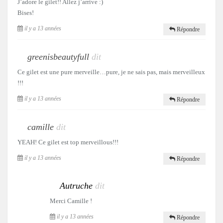
J’adore le gilet!! Allez j’arrive :)
Bises!
il y a 13 années
Répondre
greenisbeautyfull
dit
Ce gilet est une pure merveille…pure, je ne sais pas, mais merveilleux
!!!
il y a 13 années
Répondre
camille
dit
YEAH! Ce gilet est top merveillous!!!
il y a 13 années
Répondre
Autruche
dit
Merci Camille !
il y a 13 années
Répondre