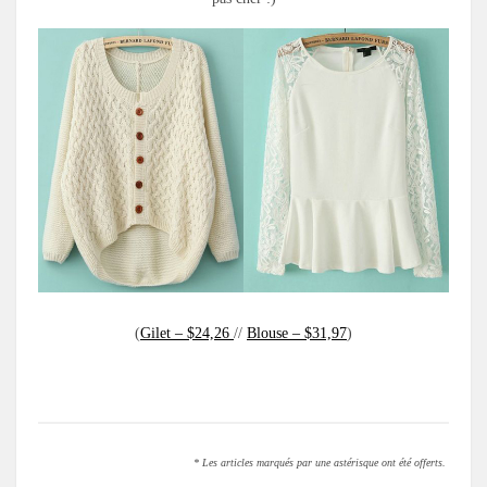
(
Gilet – $24,26
//
Blouse – $31,97
)
.
* Les articles marqués par une astérisque ont été offerts.