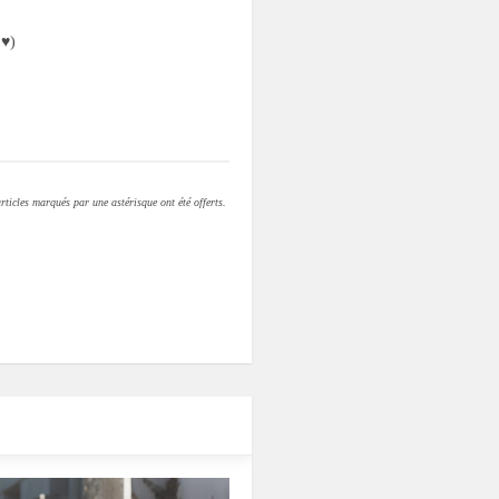
 ♥)
rticles marqués par une astérisque ont été offerts.