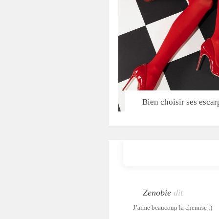
Bien choisir ses escar
Zenobie
dit
J’aime beaucoup la chemise :)