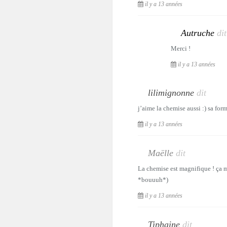
il y a 13 années
Autruche
dit
Merci !
il y a 13 années
lilimignonne
dit
j’aime la chemise aussi :) sa forme
il y a 13 années
Maëlle
dit
La chemise est magnifique ! ça m
*bouuuh*)
il y a 13 années
Tiphaine
dit