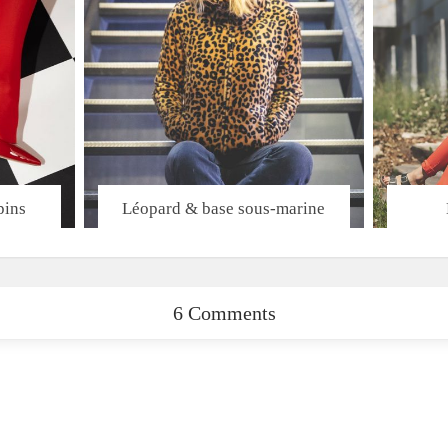
pins
Léopard & base sous-marine
6 Comments