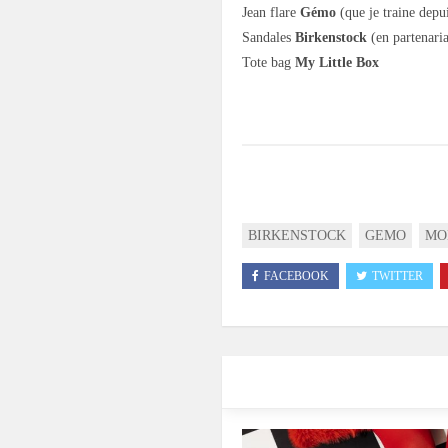
Jean flare
Gémo
(que je traine depui
Sandales
Birkenstock
(en partenaria
Tote bag
My Little Box
.
BIRKENSTOCK
GEMO
MO
FACEBOOK
TWITTER