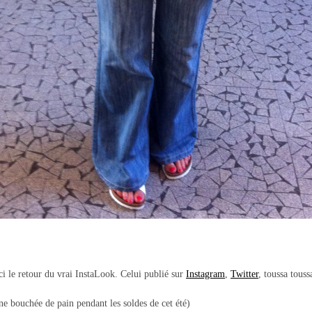
ci le retour du vrai InstaLook. Celui publié sur
Instagram
,
Twitter
, toussa touss
e bouchée de pain pendant les soldes de cet été)