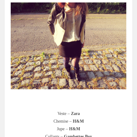
.
Veste –
Zara
Chemise –
H&M
Jupe –
H&M
Collants –
Gambettes Box