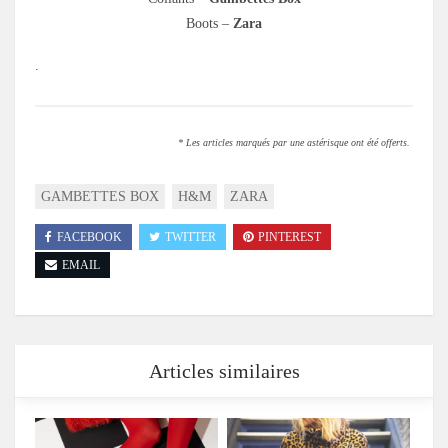
Boots –
Zara
.
* Les articles marqués par une astérisque ont été offerts.
GAMBETTES BOX
H&M
ZARA
FACEBOOK
TWITTER
PINTEREST
EMAIL
Articles similaires