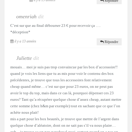
Répondre
omenriah
dit
C’est sur que au final débourser 23 € pour recevoir ça ….
*déception*
il y a 13 années
Répondre
Juliette
dit
mouais… moi je suis pas trop convaincue par les box d’accessoire!!
quand je vois les liens que tu as mis pour voir le contenu des box
précédentes, je trouve que tous les accessoires font relativement
cheap quand même… c’est sur que pour 23 euros, on ne peut pas
avoir le top du top, mais dans ce cas là, pourquoi dépenser ces 23
euros? Tant qu’a récupérer quelque chose d’assez cheap, autant mettre
cette somme (chez h&m par exemple) tout en sachant que ce que l’on
achète nous plait!
mis a part pour les box beautés, je trouve que mettre de l’argent dans
quelque chose d’aléatoire, dont on ne sait pas s’il va nous plaire…
euh…je trouve ça un peu paradoxal quoi, surtout quand on a pas un