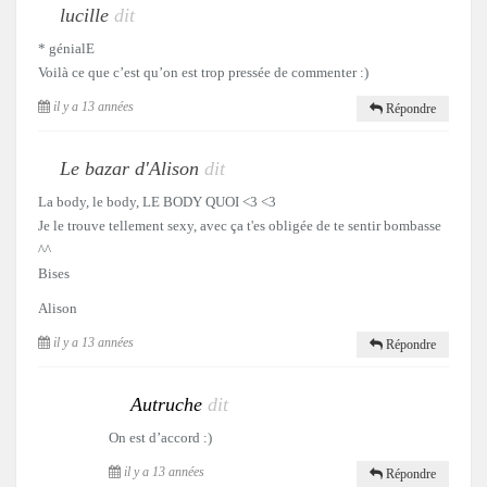
lucille
dit
* génialE
Voilà ce que c’est qu’on est trop pressée de commenter :)
il y a 13 années
Répondre
Le bazar d'Alison
dit
La body, le body, LE BODY QUOI <3 <3
Je le trouve tellement sexy, avec ça t'es obligée de te sentir bombasse
^^
Bises
Alison
il y a 13 années
Répondre
Autruche
dit
On est d’accord :)
il y a 13 années
Répondre