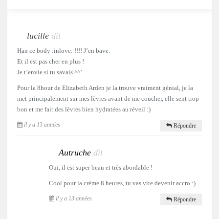
lucille
dit
Han ce body :inlove: !!!! J’en bave.
Et il est pas cher en plus !
Je t’envie si tu savais ^^’
Pour la 8hour de Elizabeth Arden je la trouve vraiment génial, je la
met principalement sur mes lèvres avant de me coucher, elle sent trop
bon et me fait des lèvres bien hydratées au réveil :)
il y a 13 années
Répondre
Autruche
dit
Oui, il est super beau et très abordable !
Cool pour la crème 8 heures, tu vas vite devenir accro :)
il y a 13 années
Répondre