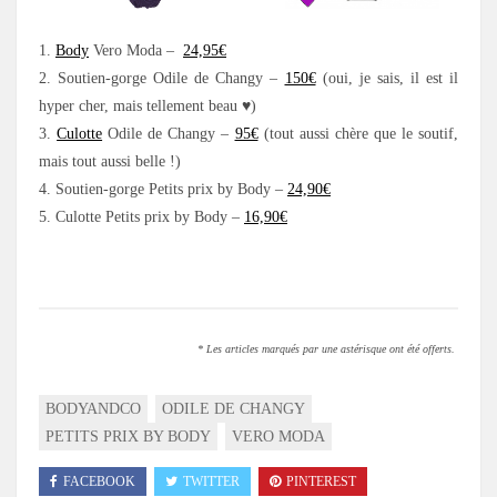
1.
Body
Vero Moda –
24,95€
2. Soutien-gorge Odile de Changy –
150€
(oui, je sais, il est il
hyper cher, mais tellement beau ♥)
3.
Culotte
Odile de Changy –
95€
(tout aussi chère que le soutif,
mais tout aussi belle !)
4. Soutien-gorge Petits prix by Body –
24,90€
5. Culotte Petits prix by Body –
16,90€
.
* Les articles marqués par une astérisque ont été offerts.
BODYANDCO
ODILE DE CHANGY
PETITS PRIX BY BODY
VERO MODA
FACEBOOK
TWITTER
PINTEREST