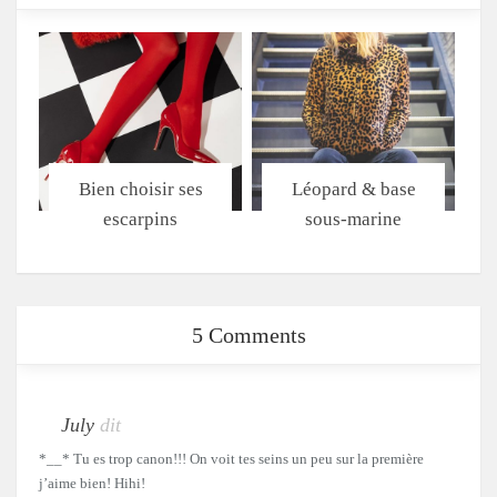
Bien choisir ses
Léopard & base
escarpins
sous-marine
5 Comments
July
dit
*__* Tu es trop canon!!! On voit tes seins un peu sur la première
j’aime bien! Hihi!