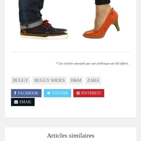
* Les articles marqués par une astérisque ont été offerts.
BUGGY
BUGGY SHOES
H&M
ZARA
FACEBOOK
TWITTER
PINTEREST
EMAIL
Articles similaires