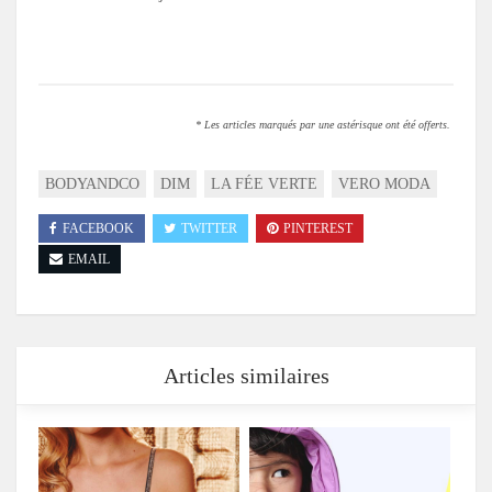
.
* Les articles marqués par une astérisque ont été offerts.
BODYANDCO
DIM
LA FÉE VERTE
VERO MODA
FACEBOOK
TWITTER
PINTEREST
EMAIL
Articles similaires