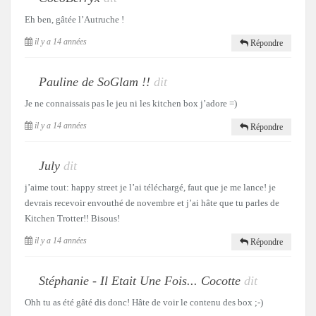
Eh ben, gâtée l’Autruche !
il y a 14 années
Répondre
Pauline de SoGlam !!
dit
Je ne connaissais pas le jeu ni les kitchen box j’adore =)
il y a 14 années
Répondre
July
dit
j’aime tout: happy street je l’ai téléchargé, faut que je me lance! je
devrais recevoir envouthé de novembre et j’ai hâte que tu parles de
Kitchen Trotter!! Bisous!
il y a 14 années
Répondre
Stéphanie - Il Etait Une Fois... Cocotte
dit
Ohh tu as été gâté dis donc! Hâte de voir le contenu des box ;-)