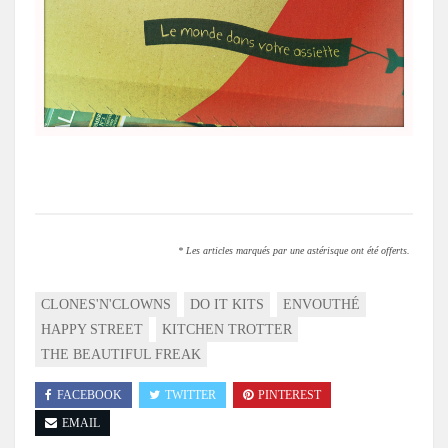
.
* Les articles marqués par une astérisque ont été offerts.
CLONES'N'CLOWNS
DO IT KITS
ENVOUTHÉ
HAPPY STREET
KITCHEN TROTTER
THE BEAUTIFUL FREAK
FACEBOOK
TWITTER
PINTEREST
EMAIL