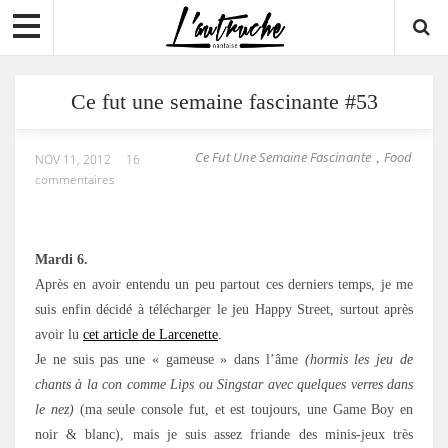
Ce fut une semaine fascinante #53
Ce Fut Une Semaine Fascinante
Food
,
NOV 11, 2012
16
commentaires
Mardi 6.
Après en avoir entendu un peu partout ces derniers temps, je me
suis enfin décidé à télécharger le jeu Happy Street, surtout après
avoir lu
cet article de Larcenette
.
Je ne suis pas une « gameuse » dans l’âme
(hormis les jeu de
chants à la con comme Lips ou Singstar avec quelques verres dans
le nez)
(ma seule console fut, et est toujours, une Game Boy en
noir & blanc), mais je suis assez friande des minis-jeux très