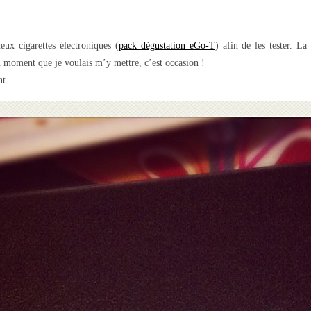
x cigarettes électroniques (
pack dégustation eGo-T
) afin de les tester. L
n moment que je voulais m’y mettre, c’est occasion !
nt.