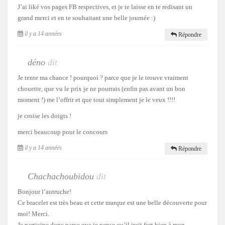
J’ai liké vos pages FB respectives, et je te laisse en te redisant un
grand merci et en te souhaitant une belle journée :)
il y a 14 années
Répondre
déno
dit
Je tente ma chance ! pourquoi ? parce que je le trouve vraiment
chouette, que vu le prix je ne pourrais (enfin pas avant un bon
moment !) me l’offrir et que tout simplement je le veux !!!!
je croise les doigts !
merci beaucoup pour le concours
il y a 14 années
Répondre
Chachachoubidou
dit
Bonjour l’autruche!
Ce bracelet est très beau et cette marque est une belle découverte pour
moi! Merci.
Je participe donc parce que je pense qu’il irait fort bien à mon