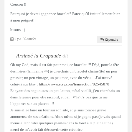
Coucou !!
Pourquoi je devrai gagner ce bracelet? Parce qu’il irait tellement bien
à mon poignet!!
bisous :-)
il y a 14 années
Répondre
Arsinoé la Crapaude
dit
Oh my God, mais il est fait pour moi, ce bracelet !!! Déjà, pour la fête
des mères (la mienne ^^) je cherchais un bracelet chaine(tte) un peu
grossier, un peu vintage, un peu mec, avec du vécu… J’ai trouvé
celui-là sur Etsy :
https://www.etsy.com/transaction/82545878
Et ayant des baguouzes un peu laiton, métal vieilli, j’en cherchais un
dans le genre pour être raccord, et paf ! V’la’t’y pas que tu me
l’apportes sur un plateau !!!
Je suis allée faire un tour sur son site, et je suis tombée grave
amoureuse de ses créations. Alors même si je gagne pas (je vais quand
même aller brûler quelques plantes dans la forêt à la pleine lune)
merci de m’avoir fait découvrir cette créatrice !