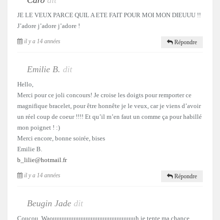
Caro
dit
JE LE VEUX PARCE QUIL A ETE FAIT POUR MOI MON DIEUUU !!
J’adore j’adore j’adore !
il y a 14 années
Répondre
Emilie B.
dit
Hello,
Merci pour ce joli concours! Je croise les doigts pour remporter ce
magnifique bracelet, pour être honnête je le veux, car je viens d’avoir
un réel coup de coeur !!!! Et qu’il m’en faut un comme ça pour habillé
mon poignet ! :)
Merci encore, bonne soirée, bises
Emilie B.
b_lilie@hotmail.fr
il y a 14 années
Répondre
Beugin Jade
dit
Coucou, Waouuuuuuuuuuuuuuuuuuuuuuuuh je tente ma chance