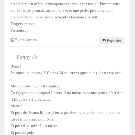
bracelet m’est offert, il voyagera avec moi dans toute l’Europe cette
année ! Et je pourrais même t’envoyer une petite photo de mon
bracelet et moi, à Varsovie, à Saint Petersbourg, a Tallin… !
Fingers crossed,
Pierrette :)
il y a 14 années
Répondre
Fanny
dit
Beau !
Pourquoi je le veux ? Y a pas 36 solutions (quoi que), il est trop beau
!
Moi vouloir lui, c’est simple ;)
Ça égayera mon poignet l’hiver, il ira même avec mes gants, c’est dire
;) Et puis l’été prochain..
Miam !
Et puis des beaux bijoux, j’en ai pas des tas, et ça donnera ptete des
idées à mon mec pour Noël.
Et puis il se suffit à lui même.
Et puis et puis.