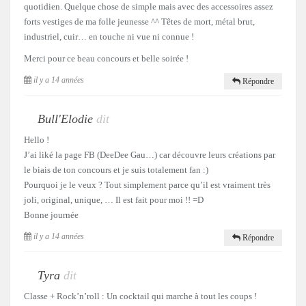
quotidien. Quelque chose de simple mais avec des accessoires assez
forts vestiges de ma folle jeunesse ^^ Têtes de mort, métal brut,
industriel, cuir… en touche ni vue ni connue !
Merci pour ce beau concours et belle soirée !
il y a 14 années
Répondre
Bull'Elodie
dit
Hello !
J’ai liké la page FB (DeeDee Gau…) car découvre leurs créations par
le biais de ton concours et je suis totalement fan :)
Pourquoi je le veux ? Tout simplement parce qu’il est vraiment très
joli, original, unique, … Il est fait pour moi !! =D
Bonne journée
il y a 14 années
Répondre
Tyra
dit
Classe + Rock’n’roll : Un cocktail qui marche à tout les coups !