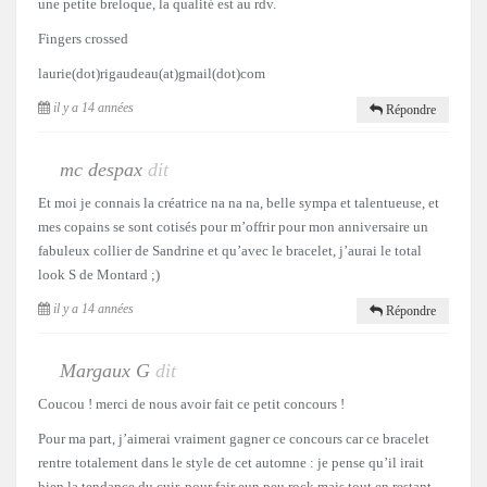
une petite breloque, la qualité est au rdv.
Fingers crossed
laurie(dot)rigaudeau(at)gmail(dot)com
il y a 14 années
Répondre
mc despax
dit
Et moi je connais la créatrice na na na, belle sympa et talentueuse, et
mes copains se sont cotisés pour m’offrir pour mon anniversaire un
fabuleux collier de Sandrine et qu’avec le bracelet, j’aurai le total
look S de Montard ;)
il y a 14 années
Répondre
Margaux G
dit
Coucou ! merci de nous avoir fait ce petit concours !
Pour ma part, j’aimerai vraiment gagner ce concours car ce bracelet
rentre totalement dans le style de cet automne : je pense qu’il irait
bien la tendance du cuir, pour fair eun peu rock mais tout en restant