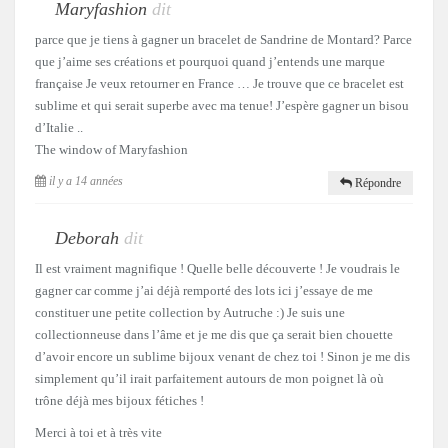
Maryfashion
dit
parce que je tiens à gagner un bracelet de Sandrine de Montard? Parce
que j’aime ses créations et pourquoi quand j’entends une marque
française Je veux retourner en France … Je trouve que ce bracelet est
sublime et qui serait superbe avec ma tenue! J’espère gagner un bisou
d’Italie ..
The window of Maryfashion
il y a 14 années
Répondre
Deborah
dit
Il est vraiment magnifique ! Quelle belle découverte ! Je voudrais le
gagner car comme j’ai déjà remporté des lots ici j’essaye de me
constituer une petite collection by Autruche :) Je suis une
collectionneuse dans l’âme et je me dis que ça serait bien chouette
d’avoir encore un sublime bijoux venant de chez toi ! Sinon je me dis
simplement qu’il irait parfaitement autours de mon poignet là où
trône déjà mes bijoux fétiches !
Merci à toi et à très vite