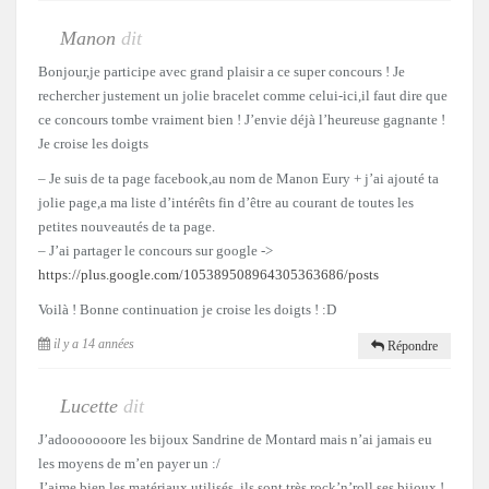
Manon
dit
Bonjour,je participe avec grand plaisir a ce super concours ! Je
rechercher justement un jolie bracelet comme celui-ici,il faut dire que
ce concours tombe vraiment bien ! J’envie déjà l’heureuse gagnante !
Je croise les doigts
– Je suis de ta page facebook,au nom de Manon Eury + j’ai ajouté ta
jolie page,a ma liste d’intérêts fin d’être au courant de toutes les
petites nouveautés de ta page.
– J’ai partager le concours sur google ->
https://plus.google.com/105389508964305363686/posts
Voilà ! Bonne continuation je croise les doigts ! :D
il y a 14 années
Répondre
Lucette
dit
J’adooooooore les bijoux Sandrine de Montard mais n’ai jamais eu
les moyens de m’en payer un :/
J’aime bien les matériaux utilisés, ils sont très rock’n’roll ses bijoux !