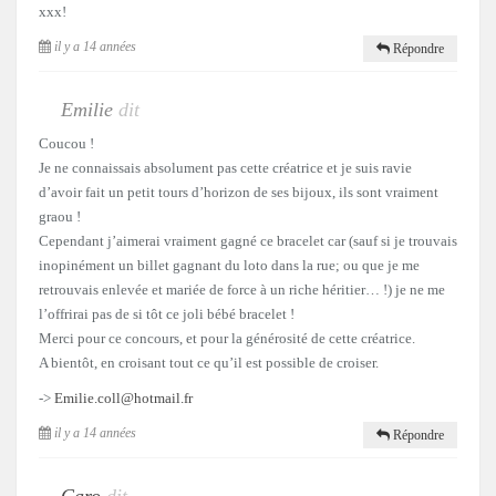
xxx!
il y a 14 années
Répondre
Emilie
dit
Coucou !
Je ne connaissais absolument pas cette créatrice et je suis ravie
d’avoir fait un petit tours d’horizon de ses bijoux, ils sont vraiment
graou !
Cependant j’aimerai vraiment gagné ce bracelet car (sauf si je trouvais
inopinément un billet gagnant du loto dans la rue; ou que je me
retrouvais enlevée et mariée de force à un riche héritier… !) je ne me
l’offrirai pas de si tôt ce joli bébé bracelet !
Merci pour ce concours, et pour la générosité de cette créatrice.
A bientôt, en croisant tout ce qu’il est possible de croiser.
->
Emilie.coll@hotmail.fr
il y a 14 années
Répondre