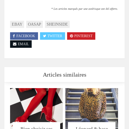
* Les articles marqués par une astérisque ont été offerts.
EBAY
OASAP
SHEINSIDE
FACEBOOK
TWITTER
PINTEREST
EMAIL
Articles similaires
Bien choisir ses
Léopard & base