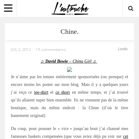
Chine.
Looks
JUIL 2, 2012
19 commentaires
♫
David Bowie
– China Girl
♫
Je n’aime pas les tenues entièrement sponsorisées (ou presque) et
encore moins les poster sur mon blog. Mais il y a quelques jours
j’ai reçu ce
tee-shirt
et
ce short
en même temps, et j’ai trouvé
qu’ils allaient super bien ensemble. Ils ne viennent pas de la même
boutique, mais du même endroit : la Chine (d’où le titre
hautement original).
Du coup, pour pousser le « vice » jusqu’au bout j’ai chaussé mes
fameuses baskets compensées (que vous aviez déjà pu voir sur
cet