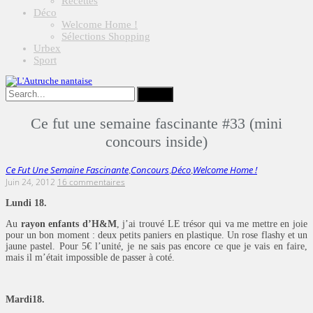
Recettes
Déco
Welcome Home !
Sélections Shopping
Urbex
Sport
Ce fut une semaine fascinante #33 (mini
concours inside)
Ce Fut Une Semaine Fascinante
Concours
Déco
Welcome Home !
,
,
,
Juin 24, 2012
16 commentaires
Lundi 18.
Au
rayon enfants d’H&M
, j’ai trouvé LE trésor qui va me mettre en joie
pour un bon moment : deux petits paniers en plastique. Un rose flashy et un
jaune pastel. Pour 5€ l’unité, je ne sais pas encore ce que je vais en faire,
mais il m’était impossible de passer à coté.
Mardi18.