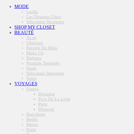
MODE
Looks
Les Dessous Chics
Sélections Shopping
SHOP MY CLOSET
BEAUTÉ
Acné
Cheveux
Favoris Du Mois
Make Up
Parfums
Produits Terminés
Santé
Sélections Shopping
Soins
VOYAGES
France
Bretagne
Pays De La Loire
Paris
Périgord
Barcelone
Berlin
Maroc
Porto