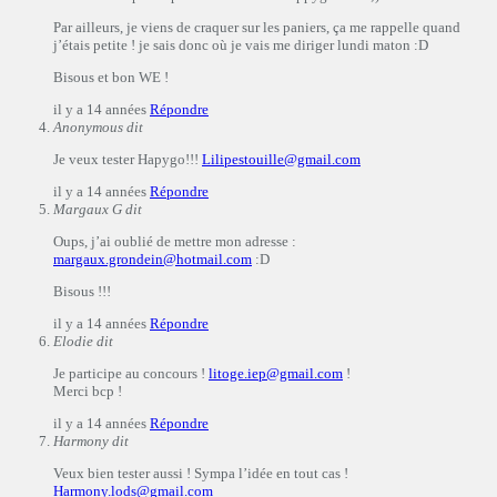
Par ailleurs, je viens de craquer sur les paniers, ça me rappelle quand
j’étais petite ! je sais donc où je vais me diriger lundi maton :D
Bisous et bon WE !
il y a 14 années
Répondre
Anonymous
dit
Je veux tester Hapygo!!!
Lilipestouille@gmail.com
il y a 14 années
Répondre
Margaux G
dit
Oups, j’ai oublié de mettre mon adresse :
margaux.grondein@hotmail.com
:D
Bisous !!!
il y a 14 années
Répondre
Elodie
dit
Je participe au concours !
litoge.iep@gmail.com
!
Merci bcp !
il y a 14 années
Répondre
Harmony
dit
Veux bien tester aussi ! Sympa l’idée en tout cas !
Harmony.lods@gmail.com