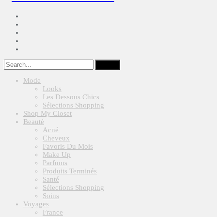
Mode
Looks
Les Dessous Chics
Sélections Shopping
Shop My Closet
Beauté
Acné
Cheveux
Favoris Du Mois
Make Up
Parfums
Produits Terminés
Santé
Sélections Shopping
Soins
Voyages
France