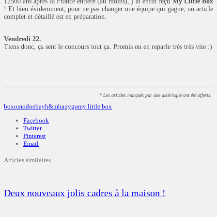
12500 ans après la France entière (au moins), j’ai enfin reçu
My Little Box
! Et bien évidemment, pour ne pas changer une équipe qui gagne, un article
complet et détaillé est en préparation.
Vendredi 22.
Tiens donc, ça sent le concours tout ça. Promis on en reparle très très vite :)
* Les articles marqués par une astérisque ont été offerts.
boxomodo
ebay
h&m
hapygo
my little box
Facebook
Twitter
Pinterest
Email
Articles similaires
Deux nouveaux jolis cadres à la maison !