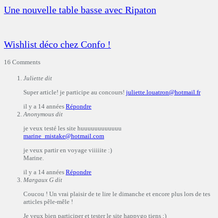
Une nouvelle table basse avec Ripaton
Wishlist déco chez Confo !
16 Comments
Juliette
dit
Super article! je participe au concours!
juliette.louatron@hotmail.fr
il y a 14 années
Répondre
Anonymous
dit
je veux testé les site huuuuuuuuuuuu
marine_mistake@hotmail.com
je veux partir en voyage viiiiite :)
Marine.
il y a 14 années
Répondre
Margaux G
dit
Coucou ! Un vrai plaisir de te lire le dimanche et encore plus lors de tes
articles pêle-mêle !
Je veux bien participer et tester le site happygo tiens ;)