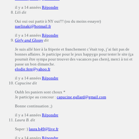
il y a 14 années
Répondre
Lili
dit
Oui oui oui partir à NY oui!!! (ou du moins essayer)
naelinaki@hotmail.fr
il y a 14 années
Répondre
Girly and Glossy
dit
Je suis allé hier à la friperie et franchement c’était top, j’ai fait pas de
bonnes affaires. Je participe pour le jeux happygo pour tester le site (ça
pourrait être sympa pour trouver des vacances pas chers), merci à toi et
passe un bon dimanche.
elodie.fere@yahoo.fr
il y a 14 années
Répondre
Capucine
dit
Ouhh les paniers sont choux *
Je participe au concour :
capucine.gallard@gmail.com
Bonne continuation ;)
il y a 14 années
Répondre
Laura B.
dit
Super :)
laura.b49@live.fr
il y a 14 années
Répondre