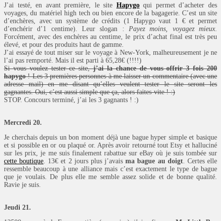
J’ai testé, en avant première, le site
Hapygo
qui permet d’acheter des
voyages, du matériel high tech ou bien encore de la bagagerie. C’est un site
d’enchères, avec un système de crédits (1 Hapygo vaut 1 € et permet
d’enchérir d’1 centime). Leur slogan :
Payez moins, voyagez mieux
.
Forcément, avec des enchères au centime, le prix d’achat final est très peu
élevé, et pour des produits haut de gamme.
J’ai essayé de tout miser sur le voyage à New-York, malheureusement je ne
l’ai pas remporté. Mais il est parti à 65,28€ (!!!!)
Si vous voulez tester ce site,
j’ai la chance de vous offrir 3 fois 200
hapygo
! Les 3 premières personnes à me laisser un commentaire (avec une
adresse mail) en me disant qu’elles veulent tester le site seront les
gagnantes. Oui, c’est aussi simple que ça, alors faites-vite ! :)
STOP. Concours terminé, j’ai les 3 gagnants ! :)
Mercredi 20.
Je cherchais depuis un bon moment déjà une bague hyper simple et basique
et si possible en or ou plaqué or. Après avoir retourné tout Etsy et halluciné
sur les prix, je me suis finalement rabattue sur eBay où je suis tombée sur
cette boutique
. 13€ et 2 jours plus j’avais
ma bague au doigt
. Certes elle
ressemble beaucoup à une alliance mais c’est exactement le type de bague
que je voulais. De plus elle me semble assez solide et de bonne qualité.
Ravie je suis.
Jeudi 21.