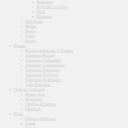
Bretagne
Pays De La Loire
Paris
Périgord
Barcelone
Berlin
Maroc
Porto
Rome
Nantes
Bonnes Adresses À Nantes
Adresses Beauté
Adresses Culturelles
Adresses Gourmandes
Adresses Shopping
Adresses Sportives
Tourisme & Balades
Vide Dressing
Culture Confiture
Beaux Arts
Bouquins
Cinéma Et Séries
Musique
Food
Bonnes Adresses
Drink