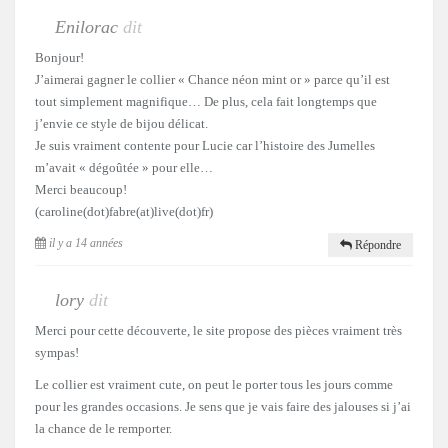
Enilorac
dit
Bonjour!
J’aimerai gagner le collier « Chance néon mint or » parce qu’il est
tout simplement magnifique… De plus, cela fait longtemps que
j’envie ce style de bijou délicat.
Je suis vraiment contente pour Lucie car l’histoire des Jumelles
m’avait « dégoûtée » pour elle…
Merci beaucoup!
(caroline(dot)fabre(at)live(dot)fr)
il y a 14 années
Répondre
lory
dit
Merci pour cette découverte, le site propose des pièces vraiment très
sympas!
Le collier est vraiment cute, on peut le porter tous les jours comme
pour les grandes occasions. Je sens que je vais faire des jalouses si j’ai
la chance de le remporter.