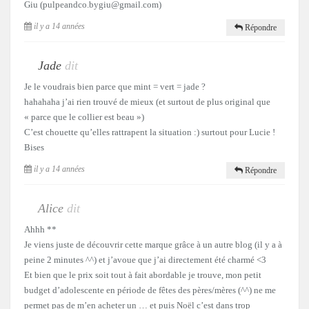
Giu (pulpeandco.bygiu@gmail.com)
il y a 14 années
Répondre
Jade
dit
Je le voudrais bien parce que mint = vert = jade ?
hahahaha j’ai rien trouvé de mieux (et surtout de plus original que
« parce que le collier est beau »)
C’est chouette qu’elles rattrapent la situation :) surtout pour Lucie !
Bises
il y a 14 années
Répondre
Alice
dit
Ahhh **
Je viens juste de découvrir cette marque grâce à un autre blog (il y a à
peine 2 minutes ^^) et j’avoue que j’ai directement été charmé <3
Et bien que le prix soit tout à fait abordable je trouve, mon petit
budget d’adolescente en période de fêtes des pères/mères (^^) ne me
permet pas de m’en acheter un … et puis Noël c’est dans trop