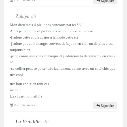
il y a 14 années
Répondre
Zakiya
dit
Mon dieu mais il pleut des concours par ici ! ^^
Alors je participe et j’adorerais remporter ce collier car:
-j’adore cette couleur, très à la mode cette été
-j’adore pouvoir changer souvent de bijoux en été , un de plus c’est
toujours bien
-je ne connaissais pas la marque et j’adorerais la decouvrir « en vrai »
^^
-ce collier peut se porter très facilement, autant avec un coté chic que
très cool
très bon choix en tout cas
merci!!
(zak.iya@hotmail.fr)
il y a 14 années
Répondre
La Brindille.
dit