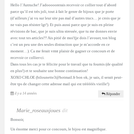
Hello l’Autruche! J’adooooorerais recevoir ce collier tout d’abord
parce qu’il est très joli, tout à fait le genre de bijoux que je porte
(d’ailleurs j’ai vu sur leur site pas mal d’autres trucs… je crois que je
ne vais pas résister lgt!). Et puis aussi parce que je suis en pleine
révisions de bac, que je suis ultra stressée, que tu me donnes envie
avec tout tes articles!!! Ais pitié de moi!(je dois l’avouer, ton blog
c’est un peu une des seules distraction que je m’accorde en ce
moment…). Ca me ferait vrmt plaisir de gagner ce concours et de
recevoir ce collier-ci.
Dans tous les cas je te félicite pour le travail que tu fournis (de qualité
en plus!) et te souhaite une bonne continuation!
XOXO CHLOE (bilounette3@hotmail.fr bon ok, je sais, il serait peut-
être tps de changer cette adresse mail qui est trèèèèès vieille!)
il y a 14 années
Répondre
Marie_roseauxjoues
dit
Bonsoir,
Un énorme merci pour ce concours, le bijou est magnifique.