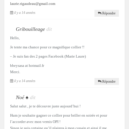
laurie.rigaudeau@gmail.com
il y a 14 années
Répondre
Gribouilleage
dit
Hello,
Je tente ma chance pour ce magnifique collier !!
– Je suis fan des 2 pages Facebook (Marie Laure)
bbeysasa at hotmail.fr
Merci.
il y a 14 années
Répondre
Noé ♠
dit
Salut salut , je te découvre juste aujourd’hui !
Hum je souhaite gagner ce collier pour briller en soirée et pour
l’accorder avec mon vernis OPI !
Sinon je suis certaine qu’il plairera à mon copain et ainsi il me