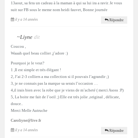
13aout, sa fera un cadeau à la maman à qui sa lui ira a ravir. Je vous
suit sur FB sous le meme nom heidi fauvet, Bonne journée
il y a 14 années
Répondre
~Liyne
dit
Coucou ,
Waaah quel beau collier ,j’adore :)
Pourquoi je le veut?
1 ,Il est simple et très élégant !
2, J’ai 2-3 colliers a ma collection si il pouvais l’agrandir ;)
3, je ne connais pas la marque sa serais l’occasion …
4,il irais bien avec la robe que je viens de m’acheté ( merci Asoss :P)
5, La boite me fait de l’oeil ;) Elle est très jolie ,original , délicate,
douce..
Merci Melle Autruche
Caroliyne@live.fr
il y a 14 années
Répondre