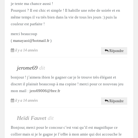
je tente ma chance aussi !
Pourquoi ? Il est chic et simple ! Il habille une robe de soirée et en
même temps il va très bien dans la vie de tous les jours :) puis la
couleur est parfaite !
merci beaucoup
(
manayaoi@hotmail.fr
)
il y a 14 années
Répondre
jerome69
dit
bonjour ! j’aimera ibien le gagner car je le trouve très élégant et
discret il plairait beaucoup à ma copine ! merci pour ce nouveau jeu
mon mail :
jero69006@free.fr
il y a 14 années
Répondre
Heïdi Fauvet
dit
Bonjour, merci pour le concour c’est vrai qu’il est magnifique ce
collier mais si je le gagne je l’offre à mon amie qui doi accouche le