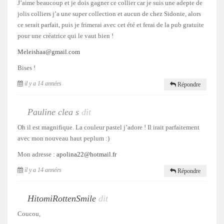
J’aime beaucoup et je dois gagner ce collier car je suis une adepte de
jolis colliers j’a une super collection et aucun de chez Sidonie, alors
ce serait parfait, puis je frimerai avec cet été et ferai de la pub gratuite
pour une créatrice qui le vaut bien !
Meleishaa@gmail.com
Bises !
il y a 14 années
Répondre
Pauline clea s
dit
Oh il est magnifique. La couleur pastel j’adore ! Il irait parfaitement
avec mon nouveau haut peplum :)
Mon adresse :
apolina22@hotmail.fr
il y a 14 années
Répondre
HitomiRottenSmile
dit
Coucou,