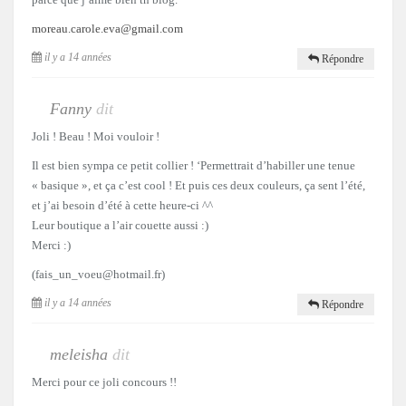
moreau.carole.eva@gmail.com
il y a 14 années
Répondre
Fanny
dit
Joli ! Beau ! Moi vouloir !
Il est bien sympa ce petit collier ! ‘Permettrait d’habiller une tenue
« basique », et ça c’est cool ! Et puis ces deux couleurs, ça sent l’été,
et j’ai besoin d’été à cette heure-ci ^^
Leur boutique a l’air couette aussi :)
Merci :)
(fais_un_voeu@hotmail.fr)
il y a 14 années
Répondre
meleisha
dit
Merci pour ce joli concours !!