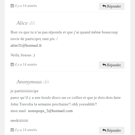
il y a 14 années
Répondre
Alice
dit
Bon vu que tu n’as pas répondu et que j’ai quand même beaucoup
envie de participer, tant pis :/
alire31@hotmail.fr
Voilà, bisous :)
il y a 14 années
Répondre
Anonymous
dit
je partiiiiiiiiicipe
parce qu’il y a une boule disco sur ce collier et que je dois dois faire
John Travolta la semaine prochaine!! ohh yeeeahhh!!
mon mail:
nonopops_5@hotmail.com
merkiiiiiiii
il y a 14 années
Répondre