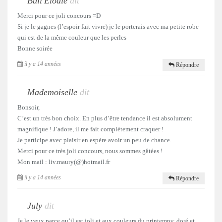
Bull'Elodie
dit
Merci pour ce joli concours =D
Si je le gagnes (l’espoir fait vivre) je le porterais avec ma petite robe
qui est de la même couleur que les perles
Bonne soirée
il y a 14 années
Répondre
Mademoiselle
dit
Bonsoir,
C’est un très bon choix. En plus d’être tendance il est absolument
magnifique ! J’adore, il me fait complètement craquer !
Je participe avec plaisir en espère avoir un peu de chance.
Merci pour ce très joli concours, nous sommes gâtées !
Mon mail : liv.maury(@)hotmail.fr
il y a 14 années
Répondre
July
dit
Je le veux parce qu’il est joli et aux couleurs du printemps: doré et