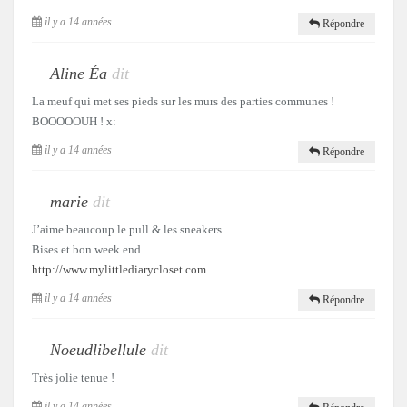
il y a 14 années
Répondre
Aline Éa
dit
La meuf qui met ses pieds sur les murs des parties communes !
BOOOOOUH ! x:
il y a 14 années
Répondre
marie
dit
J’aime beaucoup le pull & les sneakers.
Bises et bon week end.
http://www.mylittlediarycloset.com
il y a 14 années
Répondre
Noeudlibellule
dit
Très jolie tenue !
il y a 14 années