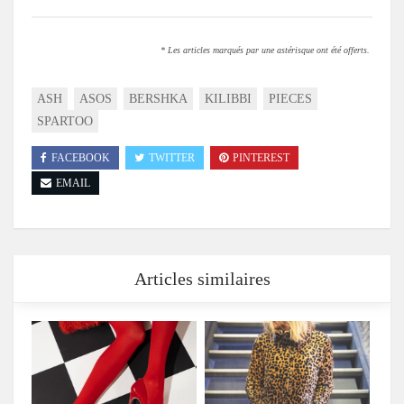
* Les articles marqués par une astérisque ont été offerts.
ASH
ASOS
BERSHKA
KILIBBI
PIECES
SPARTOO
FACEBOOK
TWITTER
PINTEREST
EMAIL
Articles similaires