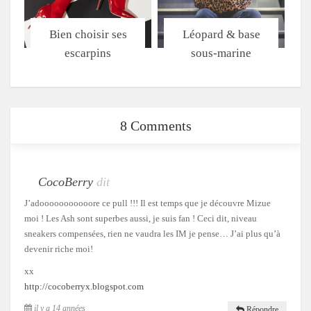
Bien choisir ses
Léopard & base
escarpins
sous-marine
8 Comments
CocoBerry
dit
J’adooooooooooore ce pull !!! Il est temps que je découvre Mizue
moi ! Les Ash sont superbes aussi, je suis fan ! Ceci dit, niveau
sneakers compensées, rien ne vaudra les IM je pense… J’ai plus qu’à
devenir riche moi!
xx
http://cocoberryx.blogspot.com
il y a 14 années
Répondre