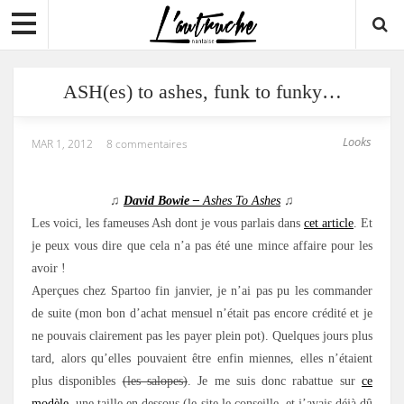
ASH(es) to ashes, funk to funky…
Looks
MAR 1, 2012
8 commentaires
♫
David Bowie –
Ashes To Ashes
♫
Les voici, les fameuses Ash dont je vous parlais dans
cet article
. Et
je peux vous dire que cela n’a pas été une mince affaire pour les
avoir !
Aperçues chez Spartoo fin janvier, je n’ai pas pu les commander
de suite (mon bon d’achat mensuel n’était pas encore crédité et je
ne pouvais clairement pas les payer plein pot). Quelques jours plus
tard, alors qu’elles pouvaient être enfin miennes, elles n’étaient
plus disponibles
(les salopes)
. Je me suis donc rabattue sur
ce
modèle
, une taille en dessous (le site le conseille, et j’avais déjà dû