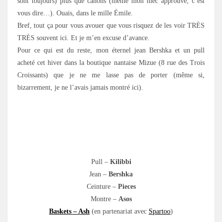
sont toujours) plus que canons (même mon mec approuve, c’est
vous dire…). Ouais, dans le mille Émile.
Bref, tout ça pour vous avouer que vous risquez de les voir TRÈS
TRÈS souvent ici. Et je m’en excuse d’avance.
Pour ce qui est du reste, mon éternel jean Bershka et un pull
acheté cet hiver dans la boutique nantaise Mizue (8 rue des Trois
Croissants) que je ne me lasse pas de porter (même si,
bizarrement, je ne l’avais jamais montré ici).
Pull –
Kilibbi
Jean –
Bershka
Ceinture –
Pieces
Montre –
Asos
Baskets – Ash
(en partenariat avec
Spartoo
)