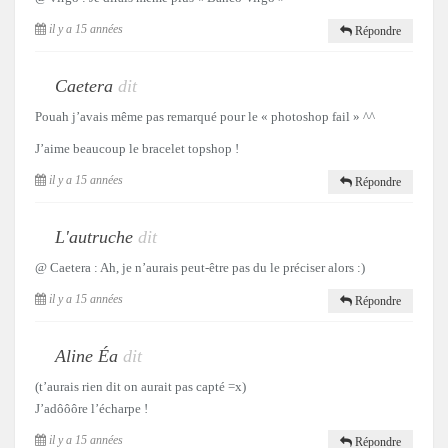
il y a 15 années
Répondre
Caetera
dit
Pouah j’avais même pas remarqué pour le « photoshop fail » ^^
J’aime beaucoup le bracelet topshop !
il y a 15 années
Répondre
L'autruche
dit
@ Caetera : Ah, je n’aurais peut-être pas du le préciser alors :)
il y a 15 années
Répondre
Aline Éa
dit
(t’aurais rien dit on aurait pas capté =x)
J’adôôôre l’écharpe !
il y a 15 années
Répondre