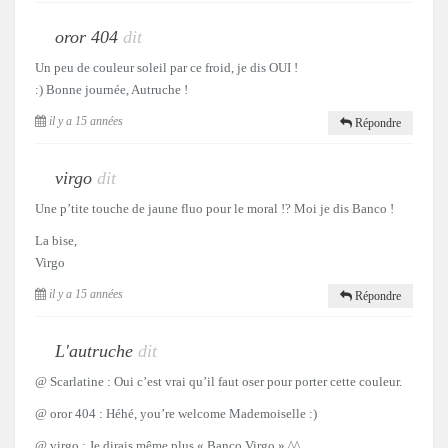
oror 404
dit
Un peu de couleur soleil par ce froid, je dis OUI !
:) Bonne journée, Autruche !
il y a 15 années
Répondre
virgo
dit
Une p’tite touche de jaune fluo pour le moral !? Moi je dis Banco !
La bise,
Virgo
il y a 15 années
Répondre
L'autruche
dit
@ Scarlatine : Oui c’est vrai qu’il faut oser pour porter cette couleur.
@ oror 404 : Héhé, you’re welcome Mademoiselle :)
@ virgo : Je dirais même plus « Banco Virgo » ^^