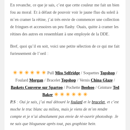
En revanche, ce que je sais, c’est que cette couleur me fait un bien
fou au moral. Et à défaut de pouvoir voir le jaune fluo du soleil à
m’en cramer la rétine, j’ai très envie de commencer une collection
de fringues et accessoires un peu flashy. Ouais, quitte à cramer les
rétines des autres en ressemblant à une employée de la DDE.
Bref, quoi qu’il en soit, voici une petite sélection de ce qui me fait
furieusement de l’oeil :
Pull
Miss Selfridge
/ Soquettes
Topshop
/
Foulard
Morgan
/ Bracelet
Topshop
/ Vernis
China Glaze
/
Baskets Converse sur Spartoo
/ Pochette
Boohoo
/ Ceinture
Ted
Baker
P.S
: Oui je sais, j’ai mal détouré le
foulard
et le
bracelet
, et c’est
moche le truc blanc au milieu, mais je viens de m’en rendre
compte et je n’ai absolument pas envie de ré-ouvrir photoshop. Je
ne suis que blogueuse après tout, pas graphiste hein.