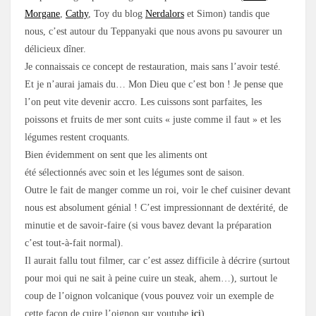
Morgane
,
Cathy
, Toy du blog
Nerdalors
et Simon) tandis que
nous, c’est autour du Teppanyaki que nous avons pu savourer un
délicieux dîner.
Je connaissais ce concept de restauration, mais sans l’avoir testé.
Et je n’aurai jamais du… Mon Dieu que c’est bon ! Je pense que
l’on peut vite devenir accro. Les cuissons sont parfaites, les
poissons et fruits de mer sont cuits « juste comme il faut » et les
légumes restent croquants.
Bien évidemment on sent que les aliments ont
été sélectionnés avec soin et les légumes sont de saison.
Outre le fait de manger comme un roi, voir le chef cuisiner devant
nous est absolument génial ! C’est impressionnant de dextérité, de
minutie et de savoir-faire (si vous bavez devant la préparation
c’est tout-à-fait normal).
Il aurait fallu tout filmer, car c’est assez difficile à décrire (surtout
pour moi qui ne sait à peine cuire un steak, ahem…), surtout le
coup de l’oignon volcanique (vous pouvez voir un exemple de
cette façon de cuire l’oignon sur youtube
ici
).