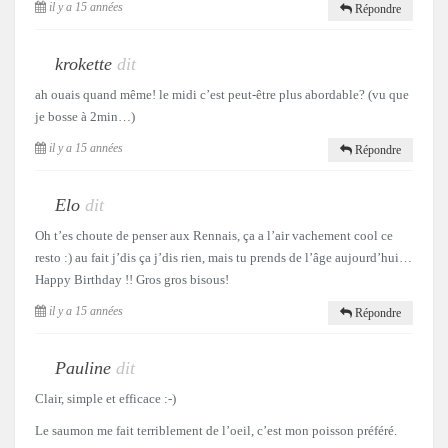
il y a 15 années
Répondre
krokette
dit
ah ouais quand même! le midi c’est peut-être plus abordable? (vu que
je bosse à 2min…)
il y a 15 années
Répondre
Elo
dit
Oh t’es choute de penser aux Rennais, ça a l’air vachement cool ce
resto :) au fait j’dis ça j’dis rien, mais tu prends de l’âge aujourd’hui…
Happy Birthday !! Gros gros bisous!
il y a 15 années
Répondre
Pauline
dit
Clair, simple et efficace :-)
Le saumon me fait terriblement de l’oeil, c’est mon poisson préféré.