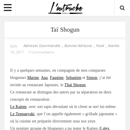
Taï Shogun
Adresses Gourmandes
Bonnes Adresses
Food
Nantes
,
,
,
NOV
10, 2011
7 commentaires
Il y a quelques semaines, en compagnie de mes comparses
blogueurs
Marine
,
Ana
,
Faustine
,
Sebastien
et
Simon
, j’ai été
invitée au restaurant Japonais, le
Thaï Shogun
.
Ce restaurant se distingue des autres par sa séparation en deux
concepts de restauration :
Le Kaiten
, avec son tapis déroulant où le client se sert lui-même.
Le Teppanyaki
, que l’on appelle également « grillade japonaise »
où la cuisine est préparée directement sous nos yeux
Un premier groupe de blogueurs a pu tester le Kaiten (
Lalex
,