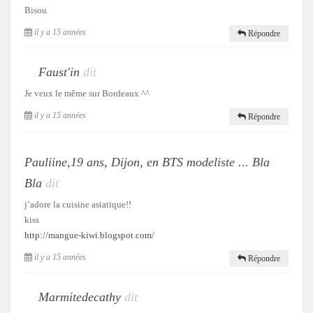
Bisou
il y a 15 années
Répondre
Faust'in
dit
Je veux le même sur Bordeaux ^^
il y a 15 années
Répondre
Pauliine,19 ans, Dijon, en BTS modeliste ... Bla
Bla
dit
j’adore la cuisine asiatique!!
kiss
http://mangue-kiwi.blogspot.com/
il y a 15 années
Répondre
Marmitedecathy
dit