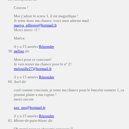
Coucou !
Moi j’adore le screw 1, il est magnifique !
Je tente donc ma chance, voici mon adresse mail :
maeva_pflieger@hotmail.fr
.
Merci merci <3 !
Maéva
il y a 15 années
Répondre
méline
dit
Merci pour ce concours!
Je vais tenter ma chance pour le n° 2!
melouille27@hotmail.fr
il y a 15 années
Répondre
Axel
dit
cool comme concours, je tente ma chance pour le bracelet numero 1, ca
pourrai plaire a ma copine !
merci encore
axe_pro@hotmail.fr
il y a 15 années
Répondre
Miette-de-pain-blanc
dit
Oh merci pour ce chouette concours !!