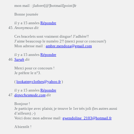
mon mail : jlaforet[@]hotmail[point]fr
Bonne journée
il y a 15 années
Répondre
Anonymous
dit
Ces bracelets sont vraiment dingue! J’adhère!!
J’aime beaucoup le numéro 2!! (merci pour ce concours!)
Mon adresse mail :
ambre.mendoza@gmail.com
il y a 15 années
Répondre
Sarah
dit
Merci pour ce concours !
Je préfere le n°3.
(
lookatmyclothes@yahoo.fr
)
il y a 15 années
Répondre
depechesmode.com
dit
Bonjour !
Je participe avec plaisir, je trouve le 1er très joli (les autres aussi
d’ailleurs) ;-)
Voici donc mon adresse mail:
gwendoline_2103@hotmail.fr
A bientôt !