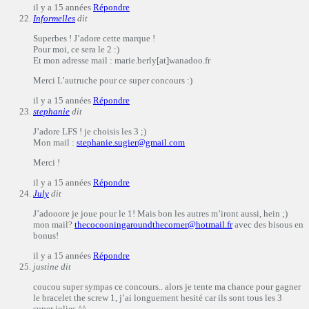
il y a 15 années
Répondre
Informelles
dit
Superbes ! J’adore cette marque !
Pour moi, ce sera le 2 :)
Et mon adresse mail : marie.berly[at]wanadoo.fr
Merci L’autruche pour ce super concours :)
il y a 15 années
Répondre
stephanie
dit
J’adore LFS ! je choisis les 3 ;)
Mon mail :
stephanie.sugier@gmail.com
Merci !
il y a 15 années
Répondre
July
dit
J’adooore je joue pour le 1! Mais bon les autres m’iront aussi, hein ;)
mon mail?
thecocooningaroundthecorner@hotmail.fr
avec des bisous en
bonus!
il y a 15 années
Répondre
justine
dit
coucou super sympas ce concours.. alors je tente ma chance pour gagner
le bracelet the screw 1, j’ai longuement hesité car ils sont tous les 3
super jolies ^^