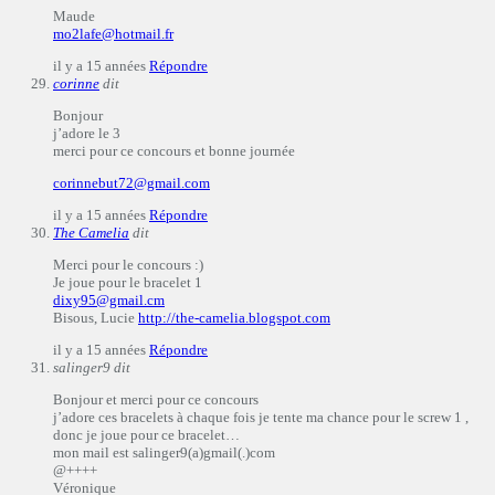
Maude
mo2lafe@hotmail.fr
il y a 15 années
Répondre
corinne
dit
Bonjour
j’adore le 3
merci pour ce concours et bonne journée
corinnebut72@gmail.com
il y a 15 années
Répondre
The Camelia
dit
Merci pour le concours :)
Je joue pour le bracelet 1
dixy95@gmail.cm
Bisous, Lucie
http://the-camelia.blogspot.com
il y a 15 années
Répondre
salinger9
dit
Bonjour et merci pour ce concours
j’adore ces bracelets à chaque fois je tente ma chance pour le screw 1 ,
donc je joue pour ce bracelet…
mon mail est salinger9(a)gmail(.)com
@++++
Véronique