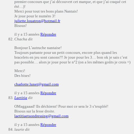
premier concours que j’ai découvert cet marque, et que j’ai craqué cet
été…)!
Merci pour tout tes bons plans Nantais!
Je joue pour le numéro 3!
juliette.louatron@hotmail.fr
Bisous!
il y a 15 années
Répondre
Chacha
dit
Bonjour L’autruche nantaise!
Toujours partante pour un petit concours, encore plus quand les
bracelets en jeu sont canons!!! Je joue pour les 3… bon ok je sais c’est
pas possible… alors je joue pour le n°2 (on a les mêmes goûts je crois =)
Merci!
Des bises!
charlotte.lunet@gmail.com
il y a 15 années
Répondre
Laetitia
dit
OMaggaaad! Ils déchirent! Pour moi ce sera le 3 s’teupléé!
Bisous sur la fesse droite.
laetitiaetsondressing@gmail.com
il y a 15 années
Répondre
laurie
dit