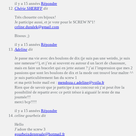
il y a 15 années
Répondre
Chérie SHERIFF
dit
Très chouette ces bijoux!
Je participe aussi, et je vote pour le SCREW N°1!
celine.duralek@gmail.com
Bisous ;)
il y a 15 années
Répondre
Adeline
dit
Je passe ma vie avec des boulons de dix (je suis pas une weirdo, je suis
une rameuse^^), et j’en ai souvent eu autour d un lacet de chaussure,
mais en faire un bracelet qui en jette autant ? j’ai l’impression que mes 2
passions que sont les boulons de dix et la mode ont trouvé leur maître ^^
je suis particulièrement fan du screw 1
et ma petit boite mail est :
mendoza.c.adeline@voila.fr
Rien que de savoir que je participe à un concour où j’ai peut être la
possibilité de repartir avec ce petit trésor à aiguaié le reste de ma
journée!!!
merci bcp!!!!!
il y a 15 années
Répondre
celine gourbeix
dit
Hello
J’adore the screw 3
gourbeixdepresale@hotmail.fr