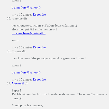
screw 2
b.anneflore@yahoo.fr
il y a 15 années
Répondre
roxanne
dit
hey chouette concours et j’adore leurs créations :)
alors mon préféré est le the screw 1
roxanne.barre@hotmail.fr
xoxo
il y a 15 années
Répondre
florette
dit
merci de nous faire partager e peut être ganer ces bijoux!
screw 2
b.anneflore@yahoo.fr
il y a 15 années
Répondre
Marine B
dit
Super !
J’ai hésité pour le choix du bracelet mais ce sera : The screw 2 (comme le
tiens ;) )
Merci pour le concours,