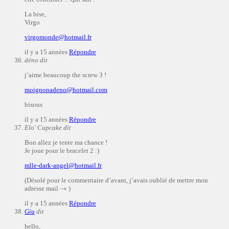
La bise,
Virgo
virgomonde@hotmail.fr
il y a 15 années
Répondre
déno
dit
j’aime beaucoup the screw 3 !
moignonadeno@hotmail.com
bisous
il y a 15 années
Répondre
Elo' Cupcake
dit
Bon allez je tente ma chance !
Je joue pour le bracelet 2 :)
mlle-dark-angel@hotmail.fr
(Désolé pour le commentaire d’avant, j’avais oublié de mettre mon
adresse mail –« )
il y a 15 années
Répondre
Giu
dit
hello,