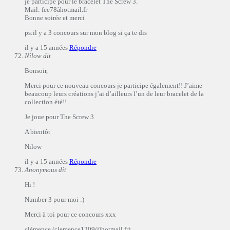
je participe pour le bracelet The Screw 3.
Mail: fee78àhotmail.fr
Bonne soirée et merci
ps:il y a 3 concours sur mon blog si ça te dis
il y a 15 années
Répondre
Nilow
dit
Bonsoir,
Merci pour ce nouveau concours je participe également!! J’aime
beaucoup leurs créations j’ai d’ailleurs l’un de leur bracelet de la
collection été!!
Je joue pour The Screw 3
A bientôt
Nilow
il y a 15 années
Répondre
Anonymous
dit
Hi !
Number 3 pour moi :)
Merci à toi pour ce concours xxx
clémence (clemence1209@hotmail.fr)