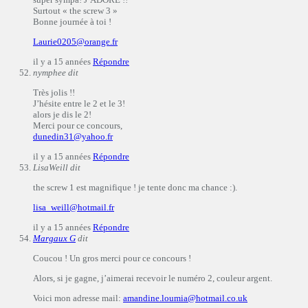
Surtout « the screw 3 »
Bonne journée à toi !
Laurie0205@orange.fr
il y a 15 années
Répondre
nymphee
dit
Très jolis !!
J’hésite entre le 2 et le 3!
alors je dis le 2!
Merci pour ce concours,
dunedin31@yahoo.fr
il y a 15 années
Répondre
LisaWeill
dit
the screw 1 est magnifique ! je tente donc ma chance :).
lisa_weill@hotmail.fr
il y a 15 années
Répondre
Margaux G
dit
Coucou ! Un gros merci pour ce concours !
Alors, si je gagne, j’aimerai recevoir le numéro 2, couleur argent.
Voici mon adresse mail:
amandine.loumia@hotmail.co.uk