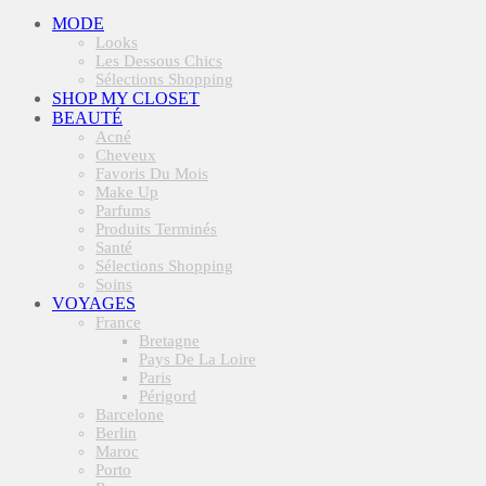
MODE
Looks
Les Dessous Chics
Sélections Shopping
SHOP MY CLOSET
BEAUTÉ
Acné
Cheveux
Favoris Du Mois
Make Up
Parfums
Produits Terminés
Santé
Sélections Shopping
Soins
VOYAGES
France
Bretagne
Pays De La Loire
Paris
Périgord
Barcelone
Berlin
Maroc
Porto