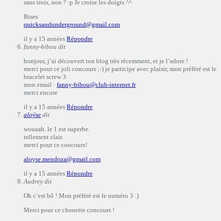
sans trois, non ? :p Je croise les doigts ^^
Bises
quicksandunderground@gmail.com
il y a 15 années
Répondre
fanny-bibou
dit
bonjour, j’ai découvert ton blog très récemment, et je l’adore !
merci pour ce joli concours ;-) je participe avec plaisir, mon préféré est le
bracelet screw 3
mon email :
fanny-bibou@club-internet.fr
merci encore
il y a 15 années
Répondre
aloÿse
dit
wouaah. le 1 est superbe.
tellement clair.
merci pour ce concours!
aloyse.mendoza@gmail.com
il y a 15 années
Répondre
Audrey
dit
Oh c’est bô ! Mon préféré est le numéro 3 :)
Merci pour ce chouette concours !