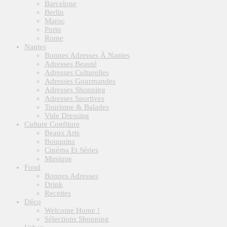
Barcelone
Berlin
Maroc
Porto
Rome
Nantes
Bonnes Adresses À Nantes
Adresses Beauté
Adresses Culturelles
Adresses Gourmandes
Adresses Shopping
Adresses Sportives
Tourisme & Balades
Vide Dressing
Culture Confiture
Beaux Arts
Bouquins
Cinéma Et Séries
Musique
Food
Bonnes Adresses
Drink
Recettes
Déco
Welcome Home !
Sélections Shopping