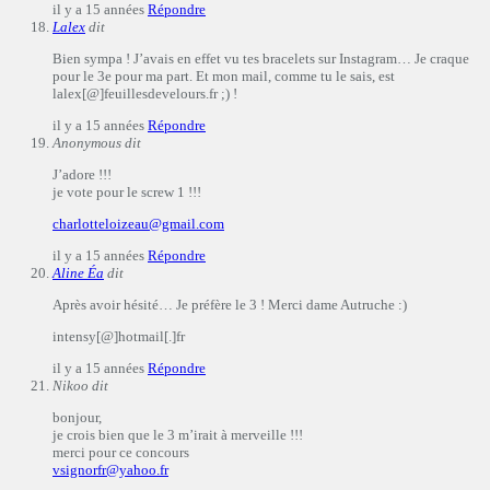
il y a 15 années
Répondre
Lalex
dit
Bien sympa ! J’avais en effet vu tes bracelets sur Instagram… Je craque
pour le 3e pour ma part. Et mon mail, comme tu le sais, est
lalex[@]feuillesdevelours.fr ;) !
il y a 15 années
Répondre
Anonymous
dit
J’adore !!!
je vote pour le screw 1 !!!
charlotteloizeau@gmail.com
il y a 15 années
Répondre
Aline Éa
dit
Après avoir hésité… Je préfère le 3 ! Merci dame Autruche :)
intensy[@]hotmail[.]fr
il y a 15 années
Répondre
Nikoo
dit
bonjour,
je crois bien que le 3 m’irait à merveille !!!
merci pour ce concours
vsignorfr@yahoo.fr