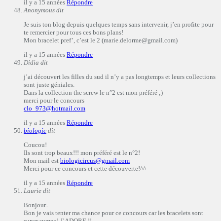
il y a 15 années
Répondre
Anonymous
dit
Je suis ton blog depuis quelques temps sans intervenir, j’en profite pour
te remercier pour tous ces bons plans!
Mon bracelet pref’, c’est le 2 (marie.delorme@gmail.com)
il y a 15 années
Répondre
Didia
dit
j’ai découvert les filles du sud il n’y a pas longtemps et leurs collections
sont juste géniales.
Dans la collection the screw le n°2 est mon préféré ;)
merci pour le concours
clo_973@hotmail.com
il y a 15 années
Répondre
biologic
dit
Coucou!
Ils sont trop beaux!!! mon préféré est le n°2!
Mon mail est
biologicircus@gmail.com
Merci pour ce concours et cette découverte!^^
il y a 15 années
Répondre
Laurie
dit
Bonjour..
Bon je vais tenter ma chance pour ce concours car les bracelets sont
super sympa! J’ADORE !!