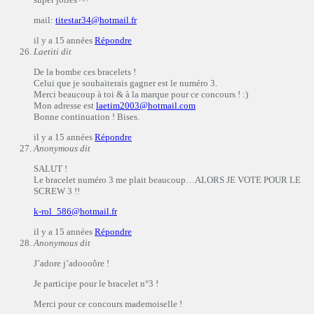
mail:
titestar34@hotmail.fr
il y a 15 années
Répondre
Laetiti
dit
De la bombe ces bracelets !
Celui que je souhaiterais gagner est le numéro 3.
Merci beaucoup à toi & à la marque pour ce concours ! :)
Mon adresse est
laetim2003@hotmail.com
Bonne continuation ! Bises.
il y a 15 années
Répondre
Anonymous
dit
SALUT !
Le bracelet numéro 3 me plait beaucoup…ALORS JE VOTE POUR LE
SCREW 3 !!
k-rol_586@hotmail.fr
il y a 15 années
Répondre
Anonymous
dit
J’adore j’adoooôre !
Je participe pour le bracelet n°3 !
Merci pour ce concours mademoiselle !