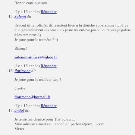
Bonne continuation.
il y a 15 années
Répondre
Solenn
dit
Ils sont ultra jolis (et ils résistent bien à la douche apparemment, parce
que généralement les bracelets je ne les enlève pas vu qu’après je galère
à les remettre^^).
Je joue pour le numéro 2 :)
Bisous!
solennmartinez@yahoo.fr
il y a 15 années
Répondre
florimone
dit
Je joue pour le number two!!
bisette
florimone@hotmail.fr
il y a 15 années
Répondre
andaf
dit
Je tente ma chance pour The Screw 1.
Mon adresse e-mail est : andaf_at_parlons2jeux_._com
Merci.