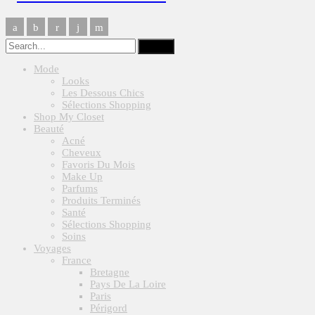
Mode
Looks
Les Dessous Chics
Sélections Shopping
Shop My Closet
Beauté
Acné
Cheveux
Favoris Du Mois
Make Up
Parfums
Produits Terminés
Santé
Sélections Shopping
Soins
Voyages
France
Bretagne
Pays De La Loire
Paris
Périgord