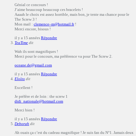
Génial ce concours !
J’aime beaucoup beaucoup ces bracelets !
Aaaah le choix est assez horrible, mais bon, je tente ma chance pour le
The Screw 3 !
Mon mail :
clemence–m@hotmail.fr
!
Merci encore, bisous !
il y a 15 années
Répondre
TeaTime
dit
Wah ils sont magnifiques !
Merci pour le concours, ma préférence va pour The Screw 2.
oceane.de@gmail.com
il y a 15 années
Répondre
Eloïto
dit
Excellent !
Je préfère et de loin : the screw 1
didi_nationale@hotmail.com
Merci bien !
il y a 15 années
Répondre
Deborah
dit
Ah ouais ça c’est du cadeau magnifique ! Je suis fan du N°1. Jamais deux