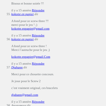
Bisous et bonne soirée !!!
il y a 15 années
Répondre
kokotte en papier
dit
A fond pour ze screw three !!!
merci pour le jeu ! ;)
kokotte.enpapier@gmail.com
il y a 15 années
Répondre
kokotte en papier
dit
A fond pour ze screw three !
Merci l’autruche pour le jeu ;)
kokotte.enpapier@gmail.Com
il y a 15 années
Répondre
Djahann
dit
Merci pour ce chouette concours.
Je joue pour le Screw 2
c’est vraiment original, ces bracelets
djahann@gmail.com
il y a 15 années
Répondre
Anonymous
dit