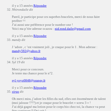
il y a 15 années
Répondre
Nhirondaile
dit
Pareil, je participe pour ces superbes bracelets, merci de nous faire
profiter ^^
J’ai aussi une préférence pour le number one !
Voici ma p’tite adresse ocazou :
nid.rond.daile@gmail.com
il y a 15 années
Répondre
mandy
dit
J ‘adore , c ‘est vraiment joli , je craque pour le 1 . Mon adresse :
mandy592@yahoo.fr
il y a 15 années
Répondre
Syl 19
dit
Merci pour ce concours.
Je tente ma chance pour le n°2.
syl.yoyo0848@orange.fr
il y a 15 années
Répondre
virgo
dit
Oh merci miss, j’adore les filles du sud, elles ont énormément de talent
(moi jalouse !???) et je craque pour le bracelet « screw 3 » !
J’ai déjà gagné ma lotion pour le corps bio chez toi, la chance va peut
être continuer !! Qui sait !