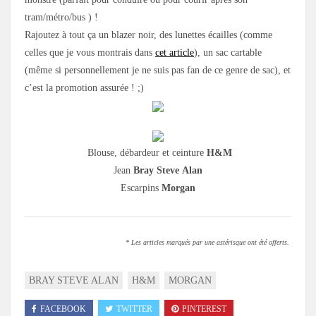
tram/métro/bus ) !
Rajoutez à tout ça un blazer noir, des lunettes écailles (comme
celles que je vous montrais dans
cet article
), un sac cartable
(même si personnellement je ne suis pas fan de ce genre de sac), et
c’est la promotion assurée ! ;)
Blouse, débardeur et ceinture
H&M
Jean
Bray Steve
Alan
Escarpins
Morgan
* Les articles marqués par une astérisque ont été offerts.
BRAY STEVE ALAN
H&M
MORGAN
FACEBOOK
TWITTER
PINTEREST