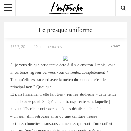
Le presque uniforme
Looks
SEP 7, 2011
10 commentaires
Si je vous dis que cette tenue date d’il y a environ 1 mois, vous
m’en tenez rigueur ou vous vous en foutez complètement ?
Tant qu’elle est raccord avec la météo du moment c’est le
principal non ? Quoi que…
Et puis finalement, elle fait très « rentrée studieuse » cette tenue :
– une blouse poudrée légèrement transparente sous laquelle j’ai
mis un débardeur noir avec quelques détails en dentelle
– un jean slim retroussé ainsi qu’une ceinture tressée
– et mes chouettes
chaussons
chaussures qui sont d’un confort
monstre (parfait pour conduire ou pour courir après son