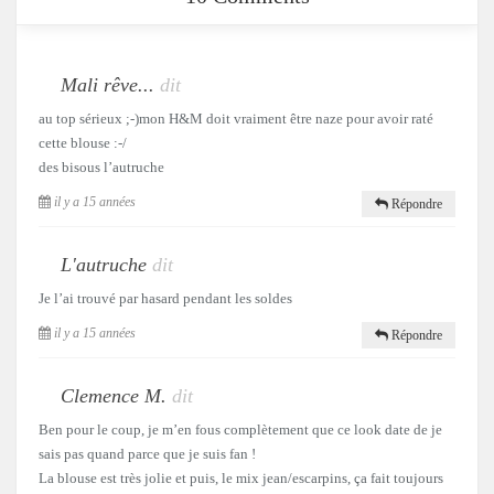
Mali rêve...
dit
au top sérieux ;-)mon H&M doit vraiment être naze pour avoir raté
cette blouse :-/
des bisous l’autruche
il y a 15 années
Répondre
L'autruche
dit
Je l’ai trouvé par hasard pendant les soldes
il y a 15 années
Répondre
Clemence M.
dit
Ben pour le coup, je m’en fous complètement que ce look date de je
sais pas quand parce que je suis fan !
La blouse est très jolie et puis, le mix jean/escarpins, ça fait toujours