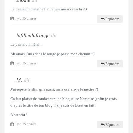
Elodie
dit
Le pantalon métal je l’ai repéré aussi celui la <3
il y a 15 années
Répondre
lafillealafrange
dit
Le pantalon métal !
Ah ouais j’suis dans le rouge je passe mon chemin =)
il y a 15 années
Répondre
M.
dit
J’ai repéré le slim gris aussi, mais oserais-je le mettre ?!
Ca fait plaisir de tomber sur une blogueuse Nantaise (enfin je crois
d’après le titre de ton blog ?!), je suis de Brest en fait !
A bientôt !
il y a 15 années
Répondre