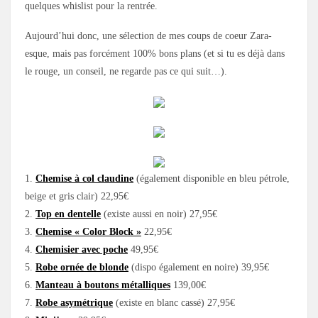
quelques whislist pour la rentrée.
Aujourd’hui donc, une sélection de mes coups de coeur Zara-
esque, mais pas forcément 100% bons plans (et si tu es déjà dans
le rouge, un conseil, ne regarde pas ce qui suit…).
1.
Chemise à col claudine
(également disponible en bleu pétrole,
beige et gris clair) 22,95€
2.
Top en dentelle
(existe aussi en noir) 27,95€
3.
Chemise « Color Block »
22,95€
4.
Chemisier avec poche
49,95€
5.
Robe ornée de blonde
(dispo également en noire) 39,95€
6.
Manteau à boutons métalliques
139,00€
7.
Robe asymétrique
(existe en blanc cassé) 27,95€