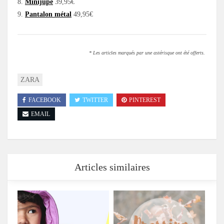
8.
Minijupe
39,95€
9.
Pantalon métal
49,95€
* Les articles marqués par une astérisque ont été offerts.
ZARA
FACEBOOK
TWITTER
PINTEREST
EMAIL
Articles similaires