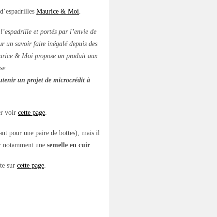
 d’espadrilles
Maurice & Moi
.
’espadrille et portés par l’envie de
r un savoir faire inégalé depuis des
urice & Moi propose un produit aux
se.
enir un projet de microcrédit à
er voir
cette page
.
nt pour une paire de bottes), mais il
c notamment une
semelle en cuir
.
nte sur
cette page
.