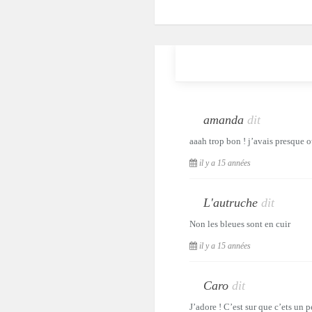
amanda
dit
aaah trop bon ! j’avais presque ou
il y a 15 années
L'autruche
dit
Non les bleues sont en cuir
il y a 15 années
Caro
dit
J’adore ! C’est sur que c’ets un p