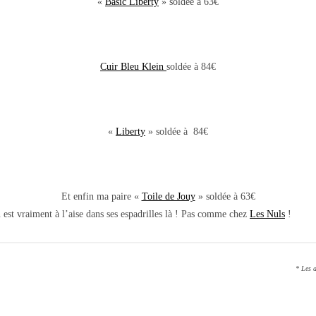
«
Basic Liberty
» soldée à 63€
Cuir Bleu Klein
soldée à 84€
«
Liberty
» soldée à 84€
Et enfin ma paire «
Toile de Jouy
» soldée à 63€
n est vraiment à l’aise dans ses espadrilles là ! Pas comme chez
Les Nuls
!
* Les a