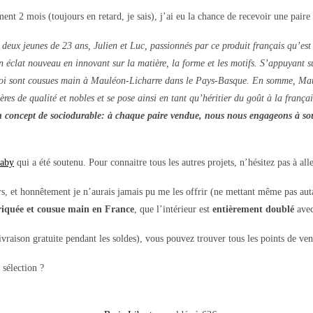
ent 2 mois (toujours en retard, je sais), j’ai eu la chance de recevoir une paire
deux jeunes de 23 ans, Julien et Luc, passionnés par ce produit français qu’est l
n éclat nouveau en innovant sur la matière, la forme et les motifs. S’appuyant su
Moi sont cousues main à Mauléon-Licharre dans le Pays-Basque. En somme, Ma
ères de qualité et nobles et se pose ainsi en tant qu’héritier du goût à la françai
 concept de sociodurable: à chaque paire vendue, nous nous engageons à sout
Gaby
qui a été soutenu. Pour connaitre tous les autres projets, n’hésitez pas à all
ers, et honnêtement je n’aurais jamais pu me les offrir (ne mettant même pas auta
iquée et cousue main en France
, que l’intérieur est
entièrement doublé
ave
ivraison gratuite pendant les soldes), vous pouvez trouver tous les points de ve
 sélection ?