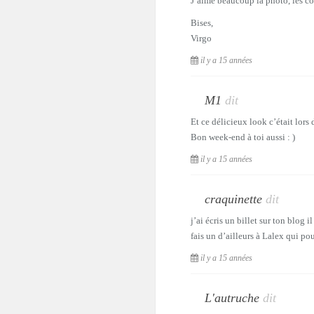
J’aime beaucoup la photo, les cou
Bises,
Virgo
il y a 15 années
M1
dit
Et ce délicieux look c’était lors 
Bon week-end à toi aussi : )
il y a 15 années
craquinette
dit
j’ai écris un billet sur ton blog 
fais un d’ailleurs à Lalex qui p
il y a 15 années
L'autruche
dit