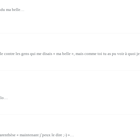
pondu ma belle…
le contre les gens qui me disais « ma belle », mais comme toi tu as pu voir à quoi je r
kilo…
e parenthèse « maintenant j’peux le dire ;-) »…