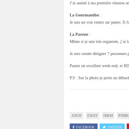
J’ai assisté à ma première réunion se
La Gourmandise
:
Je suis un vrai ventre sur pattes. Il
La Paresse
:
Même si je suis très organisée, j’ai 
Je suis censée désigner 7 personnes 
Passez un excellent week-end, et R
P.S : Sur la photo je porte un déba
ASOS
EBAY
H&M
PIMK
FACEBOOK
TWITTER