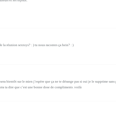
leurs et les bijoux.
de la réunion sextoys? : ) tu nous racontes ça hein? : )
il sera bientôt sur le mien j’espère que ça ne te dérange pas si oui je le supprime sans
ourra ta dire que c’est une bonne dose de compliments .voilà