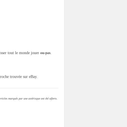
aisser tout le monde jouer
ou pas
.
broche trouvée sur eBay.
rticles marqués par une astérisque ont été offerts.