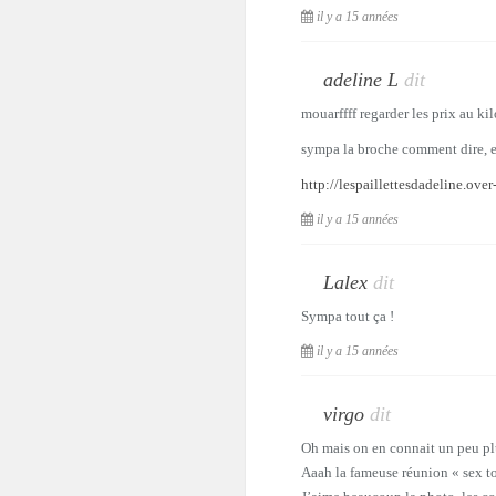
il y a 15 années
adeline L
dit
mouarffff regarder les prix au kil
sympa la broche comment dire, ell
http://lespaillettesdadeline.ove
il y a 15 années
Lalex
dit
Sympa tout ça !
il y a 15 années
virgo
dit
Oh mais on en connait un peu plus
Aaah la fameuse réunion « sex toy