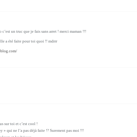
o c’est un truc que je fais sans arret ! merci maman !!!
e a été faite pour toi quoi !! mdrrr
r-blog.com/
 sur toi et c’est cool !
 » qui ne l’a pas déjà faite !? Surement pas moi !!!