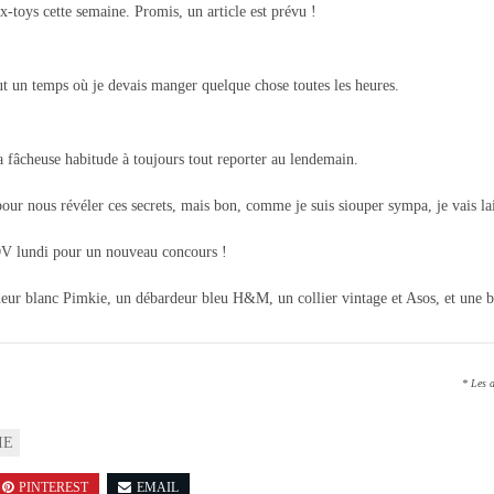
x-toys cette semaine. Promis, un article est prévu !
 fut un temps où je devais manger quelque chose toutes les heures.
la fâcheuse habitude à toujours tout reporter au lendemain.
pour nous révéler ces secrets, mais bon, comme je suis siouper sympa, je vais l
DV lundi pour un nouveau concours !
rdeur blanc Pimkie, un débardeur bleu H&M, un collier vintage et Asos, et une 
* Les a
IE
PINTEREST
EMAIL