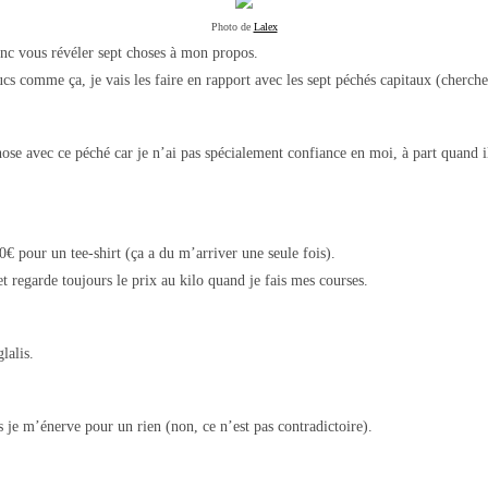
Photo de
Lalex
onc vous révéler sept choses à mon propos.
ucs comme ça, je vais les faire en rapport avec les sept péchés capitaux (cherch
ose avec ce péché car je n’ai pas spécialement confiance en moi, à part quand il 
0€ pour un tee-shirt (ça a du m’arriver une seule fois).
t regarde toujours le prix au kilo quand je fais mes courses.
lalis.
s je m’énerve pour un rien (non, ce n’est pas contradictoire).