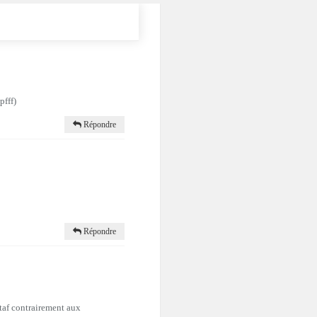
pfff)
Répondre
Répondre
 taf contrairement aux