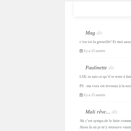
Mag
dit
c’est toi la groseille! Et moi aus
il y a 15 années
Paulinette
dit
LOL tu sais ce qu’il te reste à f
PS : ma voix est revenue à la nor
il y a 15 années
Mali rêve...
dit
Ah c’est sympa de le faire com
Alors là où je m’y retrouve vraim