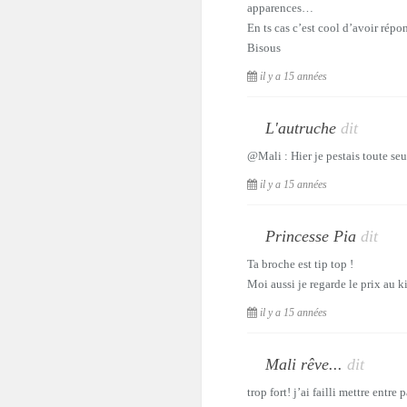
apparences…
En ts cas c’est cool d’avoir ré
Bisous
il y a 15 années
L'autruche
dit
@Mali : Hier je pestais toute seu
il y a 15 années
Princesse Pia
dit
Ta broche est tip top !
Moi aussi je regarde le prix au 
il y a 15 années
Mali rêve...
dit
trop fort! j’ai failli mettre entr