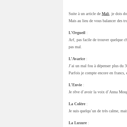
Suite à un article de
Mali
, je dois d
Mais au lieu de vous balancer des tr
L’Orgueil
:
Arf, pas facile de trouver quelque ch
pas mal.
L’Avarice
:
J’ai un mal fou à dépenser plus du 3
Parfois je compte encore en francs, e
L’Envie
:
Je rêve d’avoir la voix d’Anna Moug
La Colère
:
Je suis quelqu’un de très calme, mai
La Luxure
: