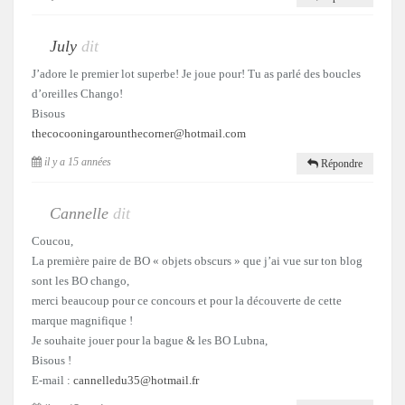
July
dit
J’adore le premier lot superbe! Je joue pour! Tu as parlé des boucles
d’oreilles Chango!
Bisous
thecocooningarounthecorner@hotmail.com
il y a 15 années
Répondre
Cannelle
dit
Coucou,
La première paire de BO « objets obscurs » que j’ai vue sur ton blog
sont les BO chango,
merci beaucoup pour ce concours et pour la découverte de cette
marque magnifique !
Je souhaite jouer pour la bague & les BO Lubna,
Bisous !
E-mail :
cannelledu35@hotmail.fr