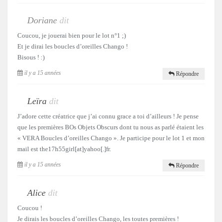
Doriane
dit
Coucou, je jouerai bien pour le lot n°1 ;)
Et je dirai les boucles d’oreilles Chango !
Bisous ! :)
il y a 15 années
Répondre
Leïra
dit
J’adore cette créatrice que j’ai connu grace a toi d’ailleurs ! Je pense
que les premières BOs Objets Obscurs dont tu nous as parlé étaient les
« VERA Boucles d’oreilles Chango ». Je participe pour le lot 1 et mon
mail est the17h55girl[at]yahoo[.]fr.
il y a 15 années
Répondre
Alice
dit
Coucou !
Je dirais les boucles d’oreilles Chango, les toutes premières !