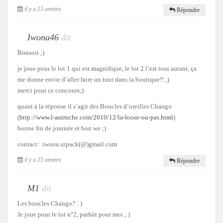
il y a 15 années
Répondre
Iwona46
dit
Bonsoir ;)
je joue pour le lot 1 qui est magnifique, le lot 2 l’est tout autant, ça
me donne envie d’aller faire un tour dans la boutique!! ;)
merci pour ce concours;)
quant à la réponse il s’agit des Boucles d’oreilles Chango
(
http://www.l-autruche.com/2010/12/la-loose-ou-pas.html
)
bonne fin de journée et bon we ;)
contact : iwona.szpack(@)gmail.com
il y a 15 années
Répondre
M1
dit
Les boucles Chango? : )
Je joue pour le lot n°2, parfait pour moi ; )