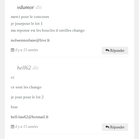
vdumor
dit
merci pour le concours
je jouepour le lot 1
ma reponse est les boucles d oreilles chango
nolwennorlane@live.fr
il y a 15 années
Répondre
hell62
dit
cc
ce sont les chango
je joue pour le lot 2
bise
hell-lau62@hotmail.fr
il y a 15 années
Répondre