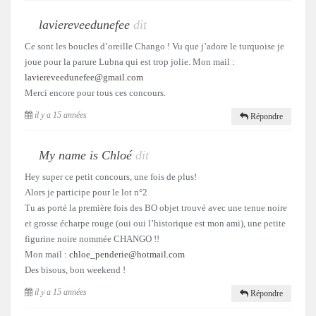
laviereveedunefee
dit
Ce sont les boucles d’oreille Chango ! Vu que j’adore le turquoise je
joue pour la parure Lubna qui est trop jolie. Mon mail :
laviereveedunefee@gmail.com
Merci encore pour tous ces concours.
il y a 15 années
Répondre
My name is Chloé
dit
Hey super ce petit concours, une fois de plus!
Alors je participe pour le lot n°2
Tu as porté la première fois des BO objet trouvé avec une tenue noire
et grosse écharpe rouge (oui oui l’historique est mon ami), une petite
figurine noire nommée CHANGO !!
Mon mail :
chloe_penderie@hotmail.com
Des bisous, bon weekend !
il y a 15 années
Répondre