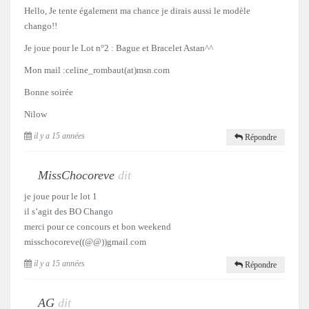
Hello, Je tente également ma chance je dirais aussi le modèle
chango!!
Je joue pour le Lot n°2 : Bague et Bracelet Astan^^
Mon mail :celine_rombaut(at)msn.com
Bonne soirée
Nilow
il y a 15 années
Répondre
MissChocoreve
dit
je joue pour le lot 1
il s’agit des BO Chango
merci pour ce concours et bon weekend
misschocoreve((@@))gmail.com
il y a 15 années
Répondre
AG
dit