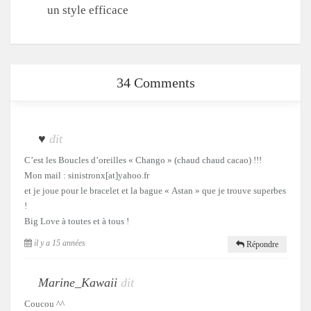
un style efficace
34 Comments
♥
dit
C’est les Boucles d’oreilles « Chango » (chaud chaud cacao) !!!
Mon mail : sinistronx[at]yahoo.fr
et je joue pour le bracelet et la bague « Astan » que je trouve superbes
!
Big Love à toutes et à tous !
il y a 15 années
Répondre
Marine_Kawaii
dit
Coucou ^^