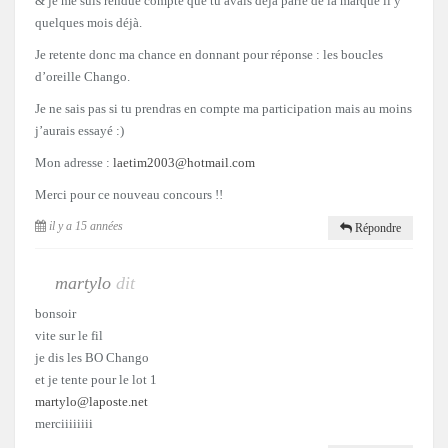
& je me suis rendue compte que tu avais déjà parlé de la marque il y
quelques mois déjà.
Je retente donc ma chance en donnant pour réponse : les boucles
d’oreille Chango.
Je ne sais pas si tu prendras en compte ma participation mais au moins
j’aurais essayé :)
Mon adresse :
laetim2003@hotmail.com
Merci pour ce nouveau concours !!
il y a 15 années
Répondre
martylo
dit
bonsoir
vite sur le fil
je dis les BO Chango
et je tente pour le lot 1
martylo@laposte.net
merciiiiiiii