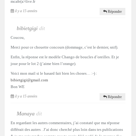
mcafe(a>live.fr
il y a 15 années
Répondre
bibietgigi
dit
Coucou,
Merci pour ce chouette concours (dommage, c’est le dernier, snif).
Enfin, la réponse est le modèle Chango de boucles d’oreilles. Et je
joue pour le lot 2 (j’aime bien l’orange).
Voici mon mail si le hasard fait bien les choses… :-) :
bibietgigi@gmail.com
Bon WE
il y a 15 années
Répondre
Manaya
dit
En regardant les autres commentaires, j’ai constaté que ma réponse
différait des autres . J’ai donc cherché plus loin dans tes publications