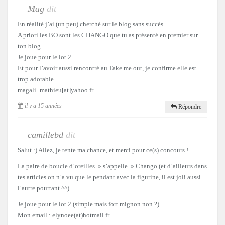
Mag
dit
En réalité j’ai (un peu) cherché sur le blog sans succés.
A priori les BO sont les CHANGO que tu as présenté en premier sur
ton blog.
Je joue pour le lot 2
Et pour l’avoir aussi rencontré au Take me out, je confirme elle est
trop adorable.
magali_mathieu[at]yahoo.fr
il y a 15 années
Répondre
camillebd
dit
Salut :) Allez, je tente ma chance, et merci pour ce(s) concours !
La paire de boucle d’oreilles » s’appelle » Chango (et d’ailleurs dans
tes articles on n’a vu que le pendant avec la figurine, il est joli aussi
l’autre pourtant ^^)
Je joue pour le lot 2 (simple mais fort mignon non ?).
Mon email : elynoee(at)hotmail.fr