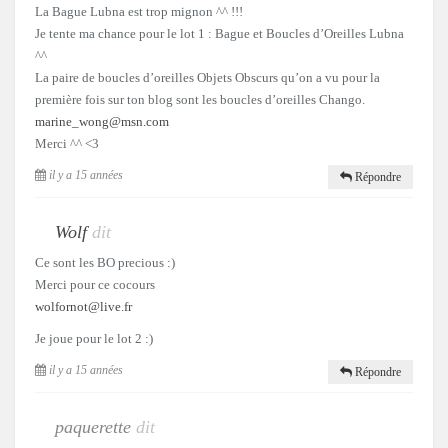
La Bague Lubna est trop mignon ^^ !!!
Je tente ma chance pour le lot 1 : Bague et Boucles d’Oreilles Lubna
^^
La paire de boucles d’oreilles Objets Obscurs qu’on a vu pour la
première fois sur ton blog sont les boucles d’oreilles Chango.
marine_wong@msn.com
Merci ^^ <3
il y a 15 années
Répondre
Wolf
dit
Ce sont les BO precious :)
Merci pour ce cocours
wolfornot@live.fr
Je joue pour le lot 2 :)
il y a 15 années
Répondre
paquerette
dit