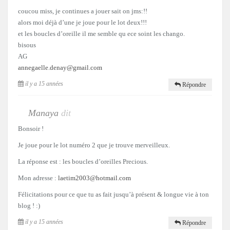
coucou miss, je continues a jouer sait on jms:!!
alors moi déjà d’une je joue pour le lot deux!!!
et les boucles d’oreille il me semble qu ece soint les chango.
bisous
AG
annegaelle.denay@gmail.com
il y a 15 années
Répondre
Manaya
dit
Bonsoir !
Je joue pour le lot numéro 2 que je trouve merveilleux.
La réponse est : les boucles d’oreilles Precious.
Mon adresse :
laetim2003@hotmail.com
Félicitations pour ce que tu as fait jusqu’à présent & longue vie à ton
blog ! :)
il y a 15 années
Répondre