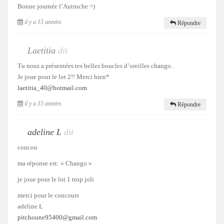
Bonne journée l’Autruche =)
il y a 15 années
Répondre
Laetitia
dit
Tu nous a présentées tes belles boucles d’oreilles chango..
Je joue pour le lot 2!! Merci bien*
laetitia_40@hotmail.com
il y a 15 années
Répondre
adeline L
dit
coucou
ma réponse est: « Chango »
je joue pour le lot 1 trop joli
merci pour le concours
adeline L
pitchoune95400@gmail.com