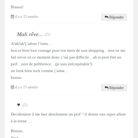
Bisous!
il y a 15 années
Répondre
Mali rêve...
dit
A!ah!ah!j’adore l’intro…
bon et bien bon courage pour ton mois de non shopping…rien ne me
fait envie en ce moment donc c’est pas difficile…ah si peut être un
perf…noir de préférence…(je suis irrécupérable!)
un look bien rock comme j’aime…
bisous
il y a 15 années
Répondre
♥
dit
Decidement il me faut absolument un perf’ ! il donne une super allure
à la tenue …
Bisous,
Joya.