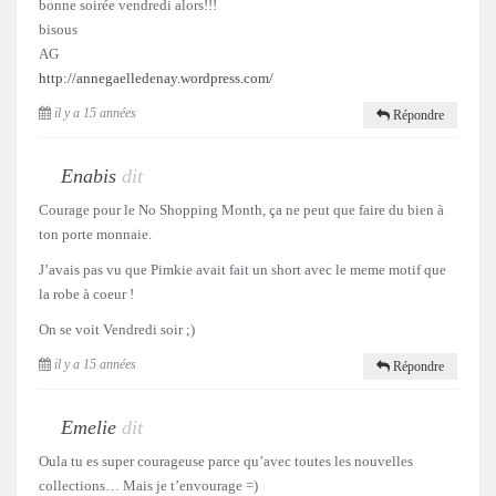
bonne soirée vendredi alors!!!
bisous
AG
http://annegaelledenay.wordpress.com/
il y a 15 années
Répondre
Enabis
dit
Courage pour le No Shopping Month, ça ne peut que faire du bien à
ton porte monnaie.
J’avais pas vu que Pimkie avait fait un short avec le meme motif que
la robe à coeur !
On se voit Vendredi soir ;)
il y a 15 années
Répondre
Emelie
dit
Oula tu es super courageuse parce qu’avec toutes les nouvelles
collections… Mais je t’envourage =)