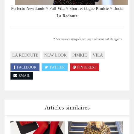
Perfecto
New Look
// Pull
Vila
// Short et Bague
Pimkie
// Boots
La Redoute
* Les articles marqués par une astérisque ont été offerts.
LA REDOUTE
NEW LOOK
PIMKIE
VILA
FACEBOOK
TWITTER
PINTEREST
EMAIL
Articles similaires