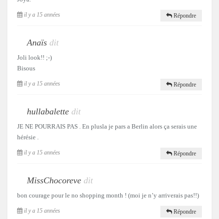
il y a 15 années
Répondre
Anaïs
dit
Joli look!! ;-)
Bisous
il y a 15 années
Répondre
hullabalette
dit
JE NE POURRAIS PAS . En plusla je pars a Berlin alors ça serais une
hérésie .
il y a 15 années
Répondre
MissChocoreve
dit
bon courage pour le no shopping month ! (moi je n’y arriverais pas!!)
il y a 15 années
Répondre