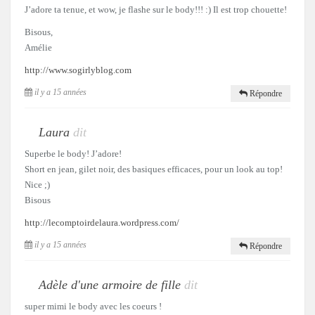
J’adore ta tenue, et wow, je flashe sur le body!!! :) Il est trop chouette!
Bisous,
Amélie
http://www.sogirlyblog.com
il y a 15 années
Répondre
Laura
dit
Superbe le body! J’adore!
Short en jean, gilet noir, des basiques efficaces, pour un look au top!
Nice ;)
Bisous
http://lecomptoirdelaura.wordpress.com/
il y a 15 années
Répondre
Adèle d'une armoire de fille
dit
super mimi le body avec les coeurs !