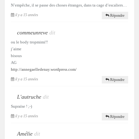
N’empêche, il se passe des choses étranges, dans ta cage d’escaliers…
il y a 15 années
Répondre
commeunreve
dit
ou le body tropmimi!!
j’aime
bisous
AG
http://annegaelledenay.wordpress.com/
il y a 15 années
Répondre
L'autruche
dit
Supraïse ! ;-)
il y a 15 années
Répondre
Amélie
dit