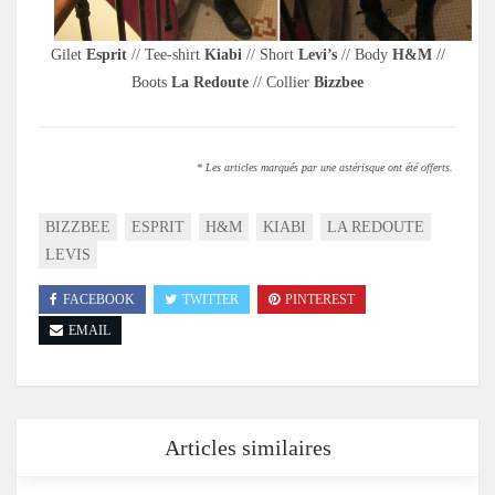
Gilet
Esprit
// Tee-shirt
Kiabi
// Short
Levi’s
// Body
H&M
//
Boots
La Redoute
// Collier
Bizzbee
* Les articles marqués par une astérisque ont été offerts.
BIZZBEE
ESPRIT
H&M
KIABI
LA REDOUTE
LEVIS
FACEBOOK
TWITTER
PINTEREST
EMAIL
Articles similaires