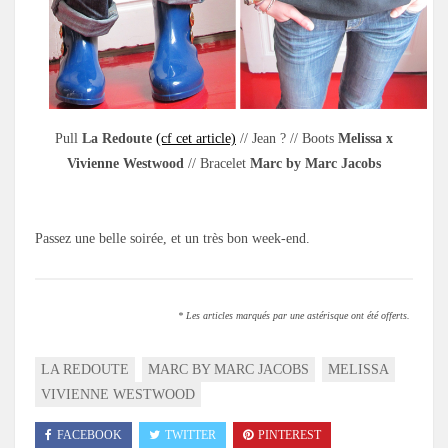
Pull
La Redoute
(cf cet article)
// Jean ? // Boots
Melissa x
Vivienne Westwood
// Bracelet
Marc by Marc Jacobs
Passez une belle soirée, et un très bon week-end.
* Les articles marqués par une astérisque ont été offerts.
LA REDOUTE
MARC BY MARC JACOBS
MELISSA
VIVIENNE WESTWOOD
FACEBOOK
TWITTER
PINTEREST