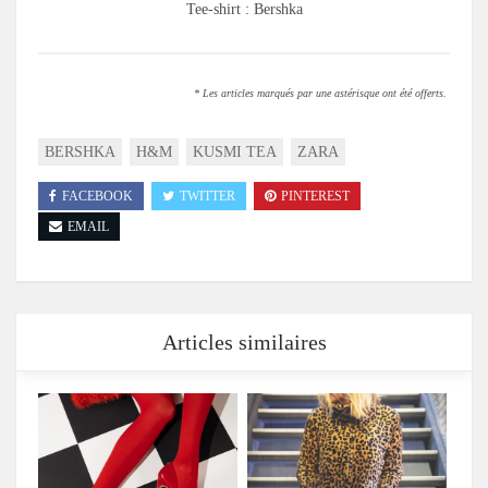
Tee-shirt : Bershka
* Les articles marqués par une astérisque ont été offerts.
BERSHKA
H&M
KUSMI TEA
ZARA
FACEBOOK
TWITTER
PINTEREST
EMAIL
Articles similaires