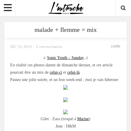
malade + flemme = mix
Looks
DÉC 10, 2010
2 commentaires
♫
Sonic Youth – Sunday
♫
En réalité ces photos datent de dimanche dernier, et cet article
pourrait être un mix de
celui-ci
et
celui-là
.
Passez une jolie soirée, et un bon week-end ; moi je vais hiberner.
Gilet : Zara (troqué à
Marine
)
Jean : H&M