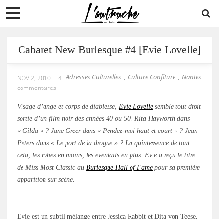
Cabaret New Burlesque #4 [Evie Lovelle]
Adresses Culturelles
Culture Confiture
Nantes
,
,
NOV 2, 2010
4
commentaires
Visage d’ange et corps de diablesse,
Evie Lovelle
semble tout droit
sortie d’un film noir des années 40 ou 50. Rita Hayworth dans
« Gilda » ? Jane Greer dans « Pendez-moi haut et court » ? Jean
Peters dans « Le port de la drogue » ? La quintessence de tout
cela, les robes en moins, les éventails en plus. Evie a reçu le titre
de Miss Most Classic au
Burlesque Hall of Fame
pour sa première
apparition sur scène.
Evie est un subtil mélange entre Jessica Rabbit et Dita von Teese,