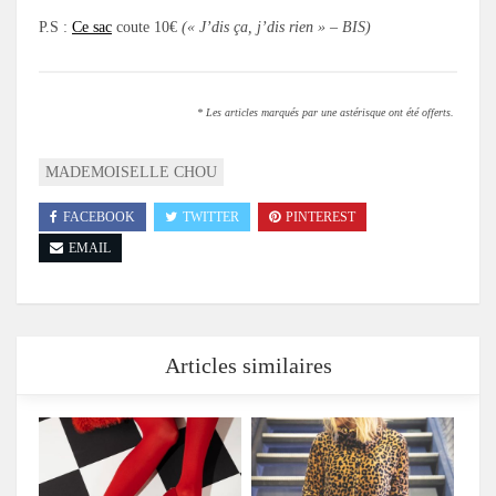
P.S :
Ce sac
coute 10€
(« J’dis ça, j’dis rien » – BIS)
* Les articles marqués par une astérisque ont été offerts.
MADEMOISELLE CHOU
FACEBOOK
TWITTER
PINTEREST
EMAIL
Articles similaires