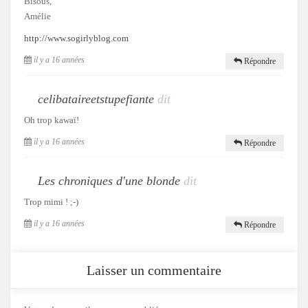
Bisous,
Amélie
http://www.sogirlyblog.com
il y a 16 années
Répondre
celibataireetstupefiante
dit
Oh trop kawaï!
il y a 16 années
Répondre
Les chroniques d'une blonde
dit
Trop mimi ! ;-)
il y a 16 années
Répondre
Laisser un commentaire