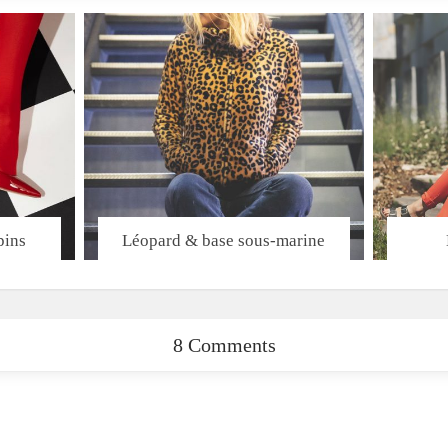
pins
Léopard & base sous-marine
8 Comments