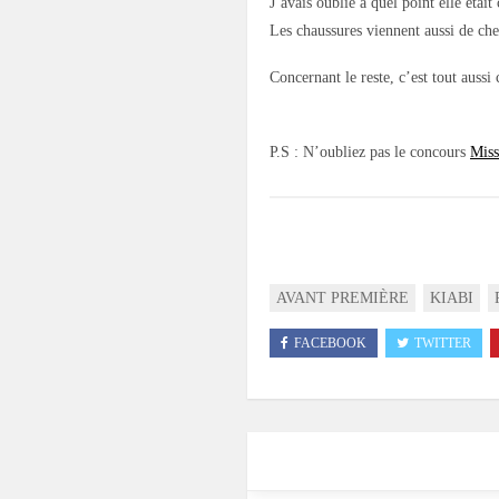
J’avais oublié à quel point elle était 
Les chaussures viennent aussi de ch
Concernant le reste, c’est tout auss
P.S : N’oubliez pas le concours
Miss
AVANT PREMIÈRE
KIABI
FACEBOOK
TWITTER