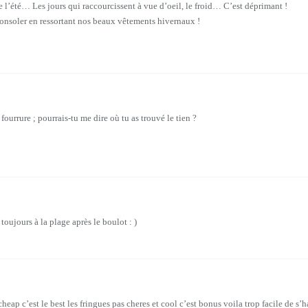
 de l’été… Les jours qui raccourcissent à vue d’oeil, le froid… C’est déprimant !
onsoler en ressortant nos beaux vêtements hivernaux !
fourrure ; pourrais-tu me dire où tu as trouvé le tien ?
oujours à la plage après le boulot : )
cheap c’est le best les fringues pas cheres et cool c’est bonus voila trop facile de s