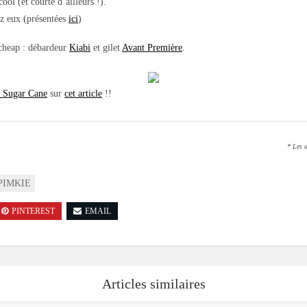
cool (et courte d’ailleurs !).
ez eux (présentées
ici
)
i cheap : débardeur
Kiabi
et gilet
Avant Première
.
 Sugar Cane
sur
cet article
!!
* Les a
PIMKIE
PINTEREST
EMAIL
Articles similaires