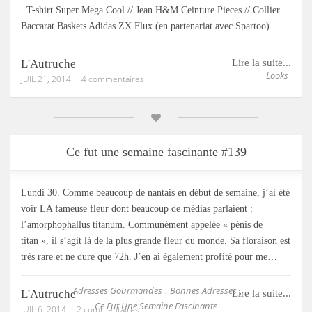
. T-shirt Super Mega Cool // Jean H&M Ceinture Pieces // Collier
Baccarat Baskets Adidas ZX Flux (en partenariat avec Spartoo) .
L'Autruche
Lire la suite...
Looks
JUIL 21, 2014
4 commentaires
Ce fut une semaine fascinante #139
Lundi 30. Comme beaucoup de nantais en début de semaine, j’ai été
voir LA fameuse fleur dont beaucoup de médias parlaient :
l’amorphophallus titanum. Communément appelée « pénis de
titan », il s’agit là de la plus grande fleur du monde. Sa floraison est
très rare et ne dure que 72h. J’en ai également profité pour me…
Adresses Gourmandes
Bonnes Adresses
,
,
L'Autruche
Lire la suite...
Ce Fut Une Semaine Fascinante
JUIL 6, 2014
2 commentaires