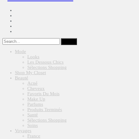
Mode
Looks
Les Dessous Chics
Sélections Shopping
Shop My Closet
Beauté
Acné
Cheveux
Favoris Du Mois
Make Up
Parfums
Produits Terminés
Santé
Sélections Shopping
Soins
Voyages
France