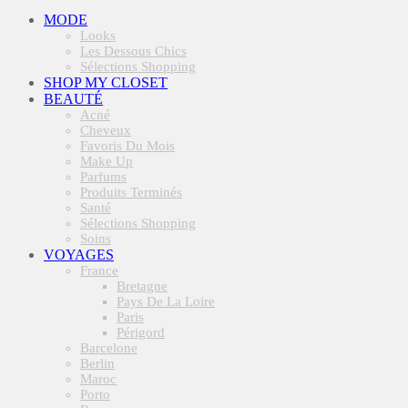
MODE
Looks
Les Dessous Chics
Sélections Shopping
SHOP MY CLOSET
BEAUTÉ
Acné
Cheveux
Favoris Du Mois
Make Up
Parfums
Produits Terminés
Santé
Sélections Shopping
Soins
VOYAGES
France
Bretagne
Pays De La Loire
Paris
Périgord
Barcelone
Berlin
Maroc
Porto