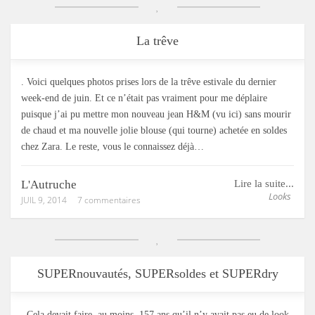
La trêve
. Voici quelques photos prises lors de la trêve estivale du dernier
week-end de juin. Et ce n’était pas vraiment pour me déplaire
puisque j’ai pu mettre mon nouveau jean H&M (vu ici) sans mourir
de chaud et ma nouvelle jolie blouse (qui tourne) achetée en soldes
chez Zara. Le reste, vous le connaissez déjà…
L'Autruche
Lire la suite...
Looks
JUIL 9, 2014
7 commentaires
SUPERnouvautés, SUPERsoldes et SUPERdry
. Cela devait faire, au moins, 157 ans qu’il n’y avait pas eu de look