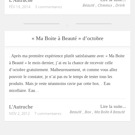
L'Autruche
Beauté
Cheveux
Drink
,
,
FÉV 19, 2014
3 commentaires
« Ma Boite à Beauté » d’octobre
. Après ma première expérience plutôt satisfaisante avec « Ma Boite
à Beauté » le mois dernier, j’ai eu la chance de recevoir celle
d’octobre gratuitement. Malheureusement, et comme vous allez
pouvoir le constater, je n’ai pas eu le temps de tester tous les
produits. Mais je reste néanmoins ravie par cette box. . Eau
micellaire. Eau…
L'Autruche
Lire la suite...
Beauté
Box
Ma Boite À Beauté
,
,
NOV 2, 2012
7 commentaires