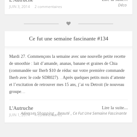
Déco
JUIN 3, 2014
2 commentaires
Ce fut une semaine fascinante #134
Mardi 27. Commençons la semaine avec une nouvelle petite recette
de smoothie : lait d’amande, ananas, banane et graines de Chia
(commandée sur Iherb $10 de réduc sur votre première commande
Iherb avec le code SDR027). . Après quelques petits mois d’attente
et l’excitation de retrouver mes 15 ans, j’ai vu Detroit (le nouveau
groupe…
L'Autruche
Lire la suite...
Adresses Shopping
Beauté
Ce Fut Une Semaine Fascinante
,
,
JUIN 1, 2014
4 commentaires