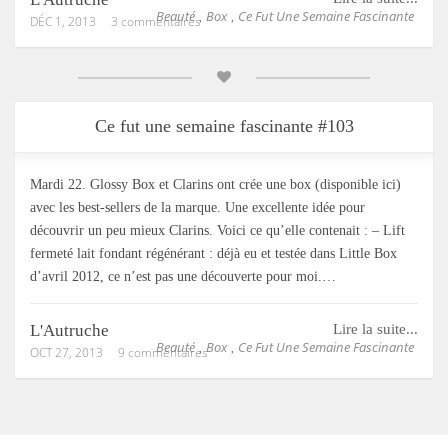
Beauté
Box
Ce Fut Une Semaine Fascinante
,
,
DÉC 1, 2013
3 commentaires
Ce fut une semaine fascinante #103
Mardi 22. Glossy Box et Clarins ont crée une box (disponible ici)
avec les best-sellers de la marque. Une excellente idée pour
découvrir un peu mieux Clarins. Voici ce qu’elle contenait : – Lift
fermeté lait fondant régénérant : déjà eu et testée dans Little Box
d’avril 2012, ce n’est pas une découverte pour moi.…
L'Autruche
Lire la suite...
Beauté
Box
Ce Fut Une Semaine Fascinante
,
,
OCT 27, 2013
9 commentaires