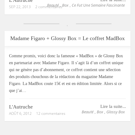
L'Autruche
Beauté
Box
Ce Fut Une Semaine Fascinante
,
,
SEP 22, 2013
2 commentaires
Madame Figaro + Glossy Box = Le coffret MadBox
Comme promis, voici donc la fameuse « MadBox » de Glossy Box
en partenariat avec Madame Figaro. Il s’agit là d’un coffret unique
qui ne génère pas d’abonnement, ce coffret contient une sélection
des produits chouchous de la rédaction du magazine Madame
Figaro. La MadBox coute 15€ et est en édition limitée. Alors si ce
que j’ai…
L'Autruche
Lire la suite...
Beauté
Box
Glossy Box
,
,
AOÛT 6, 2012
12 commentaires