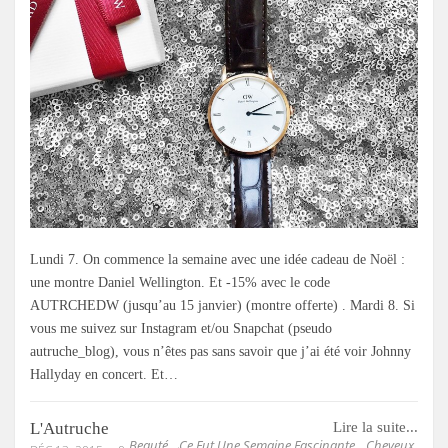
Lundi 7. On commence la semaine avec une idée cadeau de Noël :
une montre Daniel Wellington. Et -15% avec le code
AUTRCHEDW (jusqu’au 15 janvier) (montre offerte) . Mardi 8. Si
vous me suivez sur Instagram et/ou Snapchat (pseudo
autruche_blog), vous n’êtes pas sans savoir que j’ai été voir Johnny
Hallyday en concert. Et…
L'Autruche
Lire la suite...
Beauté
Ce Fut Une Semaine Fascinante
Cheveux
,
,